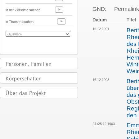
GND:
Permalink
in der Zeitleiste suchen
Datum
Titel
in Themen suchen
16.12.1901
Bert
Rhei
des 
Rhei
Herm
Wint
Wein
16.12.1903
Bert
über
das 
Obst
Regi
den 
24./25.12.1903
Emma
Rhei
Schi