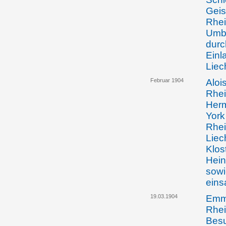
Geis
Rhei
Umba
durc
Einl
Liec
Februar 1904
Aloi
Rhei
Herm
York
Rhei
Liec
Klos
Hein
sowi
eins
19.03.1904
Emma
Rhei
Besu