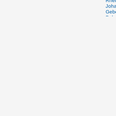
Rhei
Joha
Gebe
Beha
Wein
den 
Arbe
Spoe
Fran
Wied
Vadu
Wied
durc
Zuse
Volk
50jä
Schw
November 1904
Aloi
Rhei
Ehef