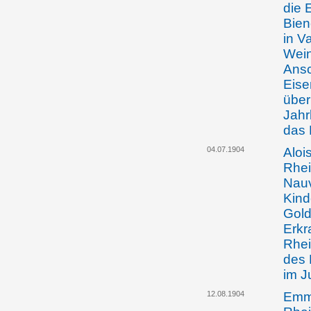
die 
Bie
in V
Wein
Ansc
Eise
über
Jahr
das 
04.07.1904
Aloi
Rhei
Nauv
Kind
Gold
Erkr
Rhei
des 
im J
12.08.1904
Emma