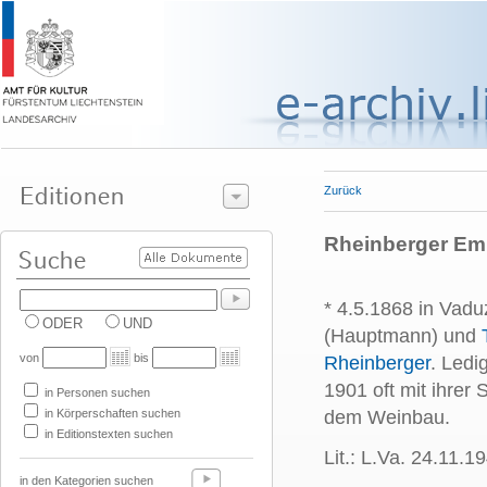
Zurück
Rheinberger Emm
* 4.5.1868 in Vadu
ODER
UND
(Hauptmann) und
von
bis
Rheinberger
. Ledi
1901 oft mit ihrer
in Personen suchen
in Körperschaften suchen
dem Weinbau.
in Editionstexten suchen
Lit.: L.Va. 24.11.19
in den Kategorien suchen