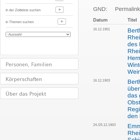
GND:
Permalink
in der Zeitleiste suchen
Datum
Titel
in Themen suchen
16.12.1901
Bert
Rhei
des 
Rhei
Herm
Wint
Wein
16.12.1903
Bert
über
das 
Obst
Regi
den 
24./25.12.1903
Emma
Rhei
Schi