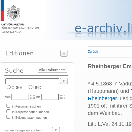
Zurück
Rheinberger Emm
* 4.5.1868 in Vadu
ODER
UND
(Hauptmann) und
von
bis
Rheinberger
. Ledi
1901 oft mit ihrer
in Personen suchen
in Körperschaften suchen
dem Weinbau.
in Editionstexten suchen
Lit.: L.Va. 24.11.19
in den Kategorien suchen