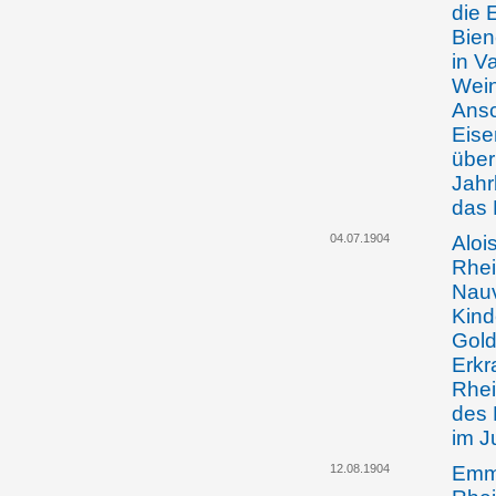
die 
Bie
in V
Wein
Ansc
Eise
über
Jahr
das 
04.07.1904
Aloi
Rhei
Nauv
Kind
Gold
Erkr
Rhei
des 
im J
12.08.1904
Emma