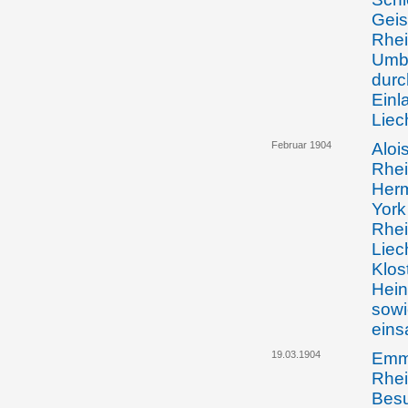
Geis
Rhei
Umba
durc
Einl
Liec
Februar 1904
Aloi
Rhei
Herm
York
Rhei
Liec
Klos
Hein
sowi
eins
19.03.1904
Emma
Rhei
Besu