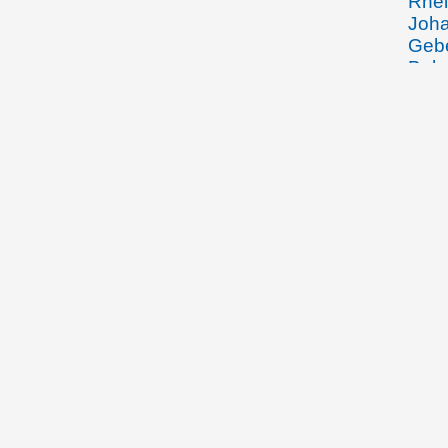
Rhei
Joha
Gebe
Beha
Wein
den 
Arbe
Spoe
Fran
Wied
Vadu
Wied
durc
Zuse
Volk
50jä
Schw
November 1904
Aloi
Rhei
Ehef