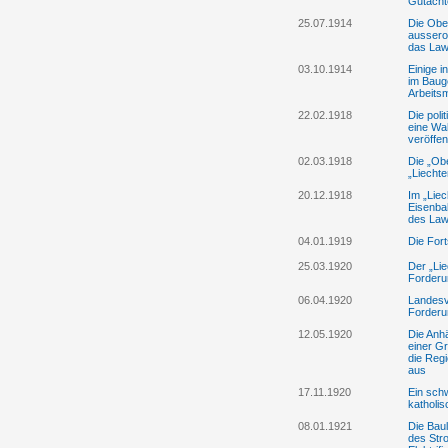
Gutacht
25.07.1914
Die Ober
aussero
das La
03.10.1914
Einige i
im Baug
Arbeit
22.02.1918
Die poli
eine Wa
veröffe
02.03.1918
Die „Ob
„Liechte
20.12.1918
Im „Liec
Eisenba
des Law
04.01.1919
Die Fort
25.03.1920
Der „Lie
Forderu
06.04.1920
Landesv
Forderu
12.05.1920
Die Anhä
einer Gr
die Reg
aus
17.11.1920
Ein schw
katholis
08.01.1921
Die Baul
des Stro