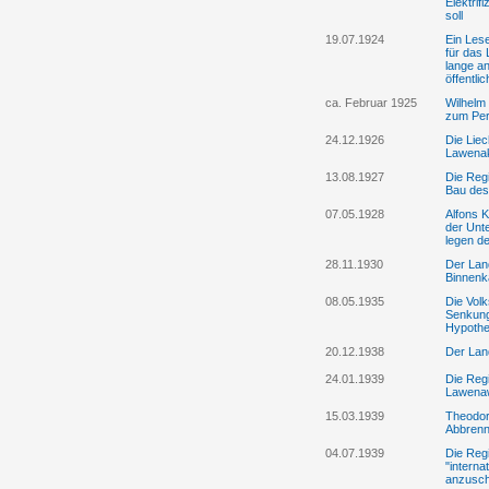
Elektri
soll
19.07.1924
Ein Lese
für das
lange an
öffentli
ca. Februar 1925
Wilhelm
zum Per
24.12.1926
Die Liec
Lawenakr
13.08.1927
Die Reg
Bau des
07.05.1928
Alfons 
der Unt
legen d
28.11.1930
Der Lan
Binnenk
08.05.1935
Die Volks
Senkung 
Hypothe
20.12.1938
Der Lan
24.01.1939
Die Reg
Lawena
15.03.1939
Theodor
Abbrenn
04.07.1939
Die Reg
"interna
anzusch