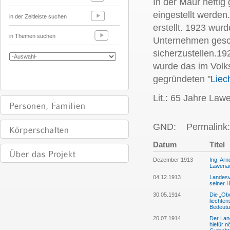
In der Maur heftig
eingestellt werden
in der Zeitleiste suchen
erstellt. 1923 wur
in Themen suchen
Unternehmen gesch
sicherzustellen.19
wurde das im Vol
gegründeten "
Liec
Lit.: 65 Jahre La
GND:
Permalink:
Datum
Titel
Dezember 1913
Ing. Arn
Lawena
04.12.1913
Landesv
seiner 
30.05.1914
Die „Ob
liechten
Bedeutun
20.07.1914
Der Lan
hiefür n