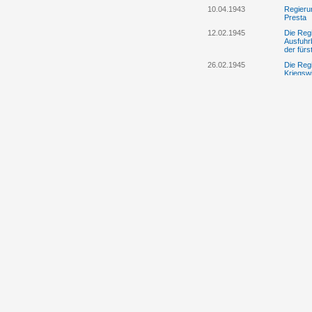
10.04.1943
Regieru
Presta
12.02.1945
Die Reg
Ausfuhrb
der fürs
26.02.1945
Die Reg
Kriegswi
Angehöri
15.-25.01.1946
Das Kri
gegen d
19.01.1946
Das "Lie
die Puts