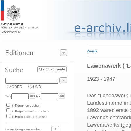
Zurück
Lawenawerk ("L
1923 - 1947
ODER
UND
Das "Landeswerk L
von
bis
Landesunternehmen
in Personen suchen
1892 waren erste p
in Körperschaften suchen
Lawenas entstande
in Editionstexten suchen
Lawenawerks (gege
in den Kategorien suchen