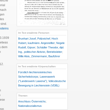
leiche
rial
 nach
gen
des
sind.
steins
Im Text erwähnte Personen
.3.1939
Brunhart Josef, Polizeichef
;
Hoch
 etwas
Hubert, kaufmänn. Angestellter
;
Negele
us dem
Rudolf, Gipser
;
Schädler Theodor, dipl.
m
Ing., politischer Aktivist, Betriebsleiter
;
Wille Alois, Zimmermann, Bauführer
12.
Im Text erwähnte Körperschaften
Fürstlich liechtensteinisches
Sicherheitskorps
;
Lawenawerk
("Landeswerk Lawena")
;
Volksdeutsche
Bewegung in Liechtenstein (VDBL)
n
n
Themen
iese
Anschluss Österreichs
;
Nationalsozialismus
von