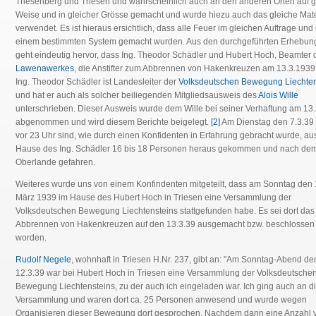
Triesenberg und Triesen und wahrscheinlich auch an den anderen Orten auf g
Weise und in gleicher Grösse gemacht und wurde hiezu auch das gleiche Mate
verwendet. Es ist hieraus ersichtlich, dass alle Feuer im gleichen Auftrage und
einem bestimmten System gemacht wurden. Aus den durchgeführten Erhebun
geht eindeutig hervor, dass Ing. Theodor Schädler und Hubert Hoch, Beamter 
Lawenawerkes
, die Anstifter zum Abbrennen von Hakenkreuzen am 13.3.1939 
Ing. Theodor Schädler ist Landesleiter der
Volksdeutschen Bewegung Liechten
und hat er auch als solcher beiliegenden Mitgliedsausweis des
Alois Wille
unterschrieben. Dieser Ausweis wurde dem Wille bei seiner Verhaftung am 13
abgenommen und wird diesem Berichte beigelegt.
[2]
Am Dienstag den 7.3.39
vor 23 Uhr sind, wie durch einen Konfidenten in Erfahrung gebracht wurde, a
Hause des Ing. Schädler 16 bis 18 Personen heraus gekommen und nach de
Oberlande gefahren.
Weiteres wurde uns von einem Konfindenten mitgeteilt, dass am Sonntag den 
März 1939 im Hause des Hubert Hoch in Triesen eine Versammlung der
Volksdeutschen Bewegung Liechtensteins stattgefunden habe. Es sei dort das
Abbrennen von Hakenkreuzen auf den 13.3.39 ausgemacht bzw. beschlossen
worden.
Rudolf Negele
, wohnhaft in Triesen H.Nr. 237, gibt an: "Am Sonntag-Abend de
12.3.39 war bei Hubert Hoch in Triesen eine Versammlung der Volksdeutsche
Bewegung Liechtensteins, zu der auch ich eingeladen war. Ich ging auch an d
Versammlung und waren dort ca. 25 Personen anwesend und wurde wegen
Organisieren dieser Bewegung dort gesprochen. Nachdem dann eine Anzahl 