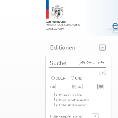
ODER
UND
von
bis
in Personen suchen
in Körperschaften suchen
in Editionstexten suchen
in den Kategorien suchen