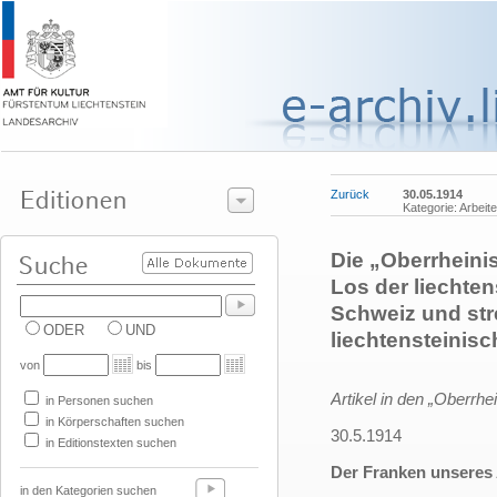
Zurück
30.05.1914
Kategorie: Arbeit
Die „Oberrheini
Los der liechten
Schweiz und str
ODER
UND
liechtensteinisc
von
bis
Artikel in den „Oberrh
in Personen suchen
in Körperschaften suchen
30.5.1914
in Editionstexten suchen
Der Franken unseres 
in den Kategorien suchen