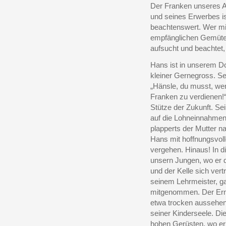
Der Franken unseres A
und seines Erwerbes i
beachtenswert. Wer mi
empfänglichen Gemütes
aufsucht und beachtet,
Hans ist in unserem Do
kleiner Gernegross. Se
„Hänsle, du musst, wen
Franken zu verdienen!“
Stütze der Zukunft. Se
auf die Lohneinnahmen
plapperts der Mutter n
Hans mit hoffnungsvoll
vergehen. Hinaus! In 
unsern Jungen, wo er 
und der Kelle sich vert
seinem Lehrmeister, ga
mitgenommen. Der Erns
etwa trocken aussehen
seiner Kinderseele. D
hohen Gerüsten, wo e