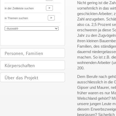
Nicht gering ist die Zah
vornehmlich in das wir
in der Zeitleiste suchen
geschickten Arbeiter; 
in Themen suchen
Zahl anzugeben. Schät
also ca. 2,5 Prozent 
erschweren ja diese Sc
Jahr zu den Zugvögeln
ihren kleinen Bauernbet
Familien, des ständig
dauernd niedergelasse
machen. So ist z.B. di
wohnenden Arbeiter (u
200.
Dem Berufe nach gehöre
ausschliesslich in die
Gipser und Maurer, neb
früher waren es nur M
Welschland gehört? M
unsere jungen Leute me
diesem Erwerbszweige 
begrüssen? Sicherlich 