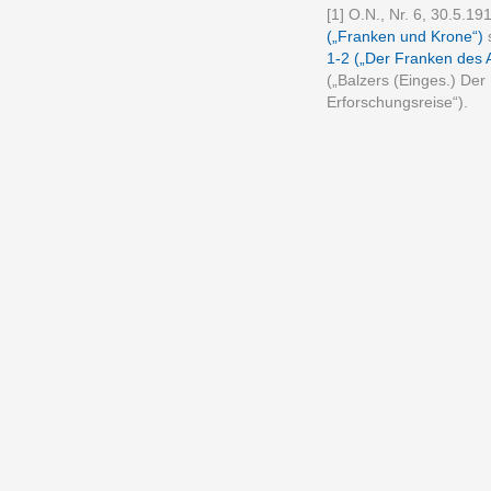
[1] O.N., Nr. 6, 30.5.19
(„Franken und Krone“)
s
1-2 („Der Franken des A
(„Balzers (Einges.) Der 
Erforschungsreise“).