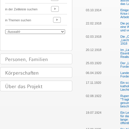
ausse
das L
in der Zeitleiste suchen
03.10.1914
Einige
Krise
Arbei
in Themen suchen
22.02.1918
Die po
eine 
und v
02.03.1918
Die „
„Liech
1918
20.12.1918
Im „Li
Eisen
Reali
25.03.1920
Der „L
Forde
06.04.1920
Lande
Forde
17.11.1920
Ein sc
kathol
Liecht
02.08.1922
Rupert
"Trag
gesun
besch
19.07.1924
Ein Le
für d
lange 
öffent