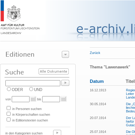
Zurück
Thema "Lawenawerk"
Datum
Titel
ODER
UND
16.12.1913
Regie
Leiter
Lande
von
bis
30.05.1914
Die „
liecht
in Personen suchen
Bedeut
in Körperschaften suchen
20.07.1914
Der L
in Editionstexten suchen
hiefür
Gutac
25.07.1914
Die Ob
in den Kategorien suchen