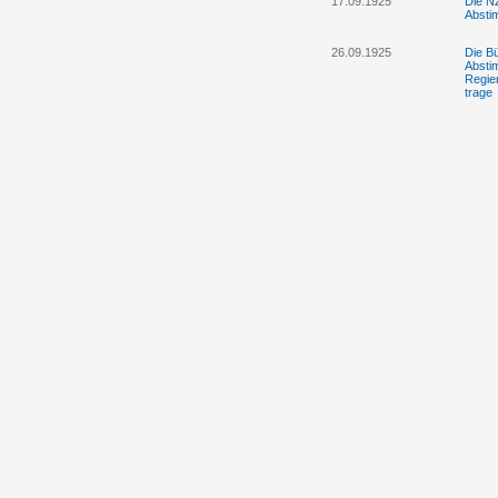
17.09.1925
Die N
Absti
26.09.1925
Die Bü
Absti
Regier
trage