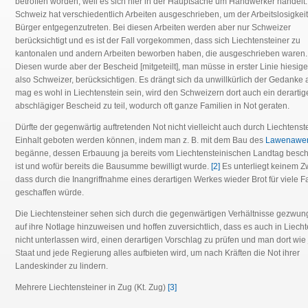
betroffen worden, weil es sich hier in der Hauptsache um Handwerker handelt.
Schweiz hat verschiedentlich Arbeiten ausgeschrieben, um der Arbeitslosigkeit
Bürger entgegenzutreten. Bei diesen Arbeiten werden aber nur Schweizer
berücksichtigt und es ist der Fall vorgekommen, dass sich Liechtensteiner zu
kantonalen und andern Arbeiten beworben haben, die ausgeschrieben waren.
Diesen wurde aber der Bescheid [mitgeteilt], man müsse in erster Linie hiesige
also Schweizer, berücksichtigen. Es drängt sich da unwillkürlich der Gedanke a
mag es wohl in Liechtenstein sein, wird den Schweizern dort auch ein derartig
abschlägiger Bescheid zu teil, wodurch oft ganze Familien in Not geraten.
Dürfte der gegenwärtig auftretenden Not nicht vielleicht auch durch Liechtenst
Einhalt geboten werden können, indem man z. B. mit dem Bau des
Lawenawe
begänne, dessen Erbauung ja bereits vom Liechtensteinischen Landtag besc
ist und wofür bereits die Bausumme bewilligt wurde.
[2]
Es unterliegt keinem Zw
dass durch die Inangriffnahme eines derartigen Werkes wieder Brot für viele F
geschaffen würde.
Die Liechtensteiner sehen sich durch die gegenwärtigen Verhältnisse gezwun
auf ihre Notlage hinzuweisen und hoffen zuversichtlich, dass es auch in Liecht
nicht unterlassen wird, einen derartigen Vorschlag zu prüfen und man dort wie
Staat und jede Regierung alles aufbieten wird, um nach Kräften die Not ihrer
Landeskinder zu lindern.
Mehrere Liechtensteiner in Zug (Kt. Zug)
[3]
______________