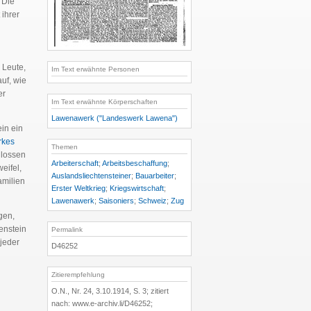
 Die
 ihrer
 Leute,
Im Text erwähnte Personen
uf, wie
er
Im Text erwähnte Körperschaften
Lawenawerk ("Landeswerk Lawena")
ein ein
rkes
Themen
hlossen
Arbeiterschaft
;
Arbeitsbeschaffung
;
eifel,
Auslandsliechtensteiner
;
Bauarbeiter
;
amilien
Erster Weltkrieg
;
Kriegswirtschaft
;
Lawenawerk
;
Saisoniers
;
Schweiz
;
Zug
gen,
enstein
Permalink
 jeder
D46252
Zitierempfehlung
O.N., Nr. 24, 3.10.1914, S. 3; zitiert
nach: www.e-archiv.li/D46252;