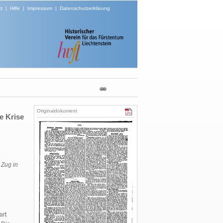
t
|
Hilfe
|
Impressum
|
Datenschutzerklärung
Originaldokument
e Krise
 Zug in
art