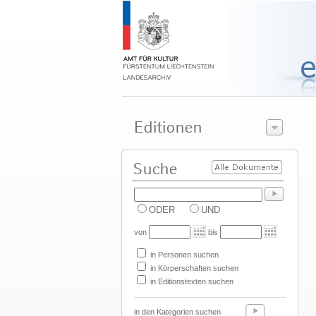
ODER
UND
von
bis
in Personen suchen
in Körperschaften suchen
in Editionstexten suchen
in den Kategorien suchen