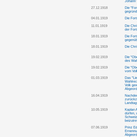
Johann 
27.12.1918
Die "For
gegründ
04.01.1919
Die Fort
11.01.1919
Die Chri
der Fort
18.01.1919
Die Fort
gegenübe
18.01.1919
Die Chri
19.02.1919
Die "Ob
des Wah
19.02.1919
Die "Obe
vom Vol
01.03.1919
Das "Lie
Wahlrec
Volk gew
Abgeord
16.04.1919
Nachdem
zurückz
Landtag
10.05.1919
Kaplan A
dürfen, 
Schweiz
beizutre
07.06.1919
Prinz Ed
Ernennu
Abgeord