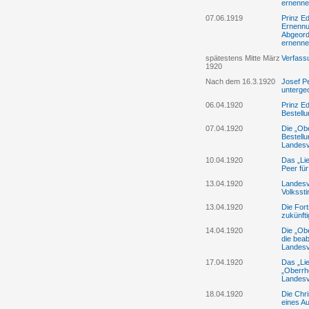
ernenne
07.06.1919
Prinz Ed
Ernennu
Abgeord
ernenne
spätestens Mitte März
Verfass
1920
Nach dem 16.3.1920
Josef Pe
unterge
06.04.1920
Prinz Ed
Bestell
07.04.1920
Die „Ob
Bestell
Landes
10.04.1920
Das „Lie
Peer fü
13.04.1920
Landesve
Volksst
13.04.1920
Die Fort
zukünft
14.04.1920
Die „Ob
die beab
Landesv
17.04.1920
Das „Lie
„Oberrh
Landesv
18.04.1920
Die Chri
eines A