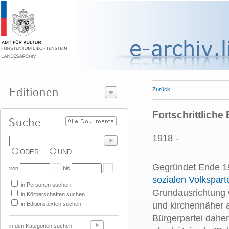
Zurück
Fortschrittliche
1918 -
ODER
UND
Gegründet Ende 19
von
bis
sozialen Volkspart
in Personen suchen
Grundausrichtung w
in Körperschaften suchen
und kirchennäher a
in Editionstexten suchen
Bürgerpartei daher
in den Kategorien suchen