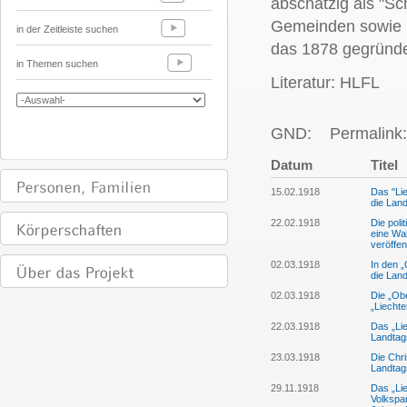
abschätzig als "S
Gemeinden sowie S
in der Zeitleiste suchen
das 1878 gegründet
in Themen suchen
Literatur: HLFL
GND:
Permalink:
Datum
Titel
15.02.1918
Das "Lie
die Lan
22.02.1918
Die poli
eine Wa
veröffe
02.03.1918
In den „
die Land
02.03.1918
Die „Ob
„Liechte
22.03.1918
Das „Lie
Landtag
23.03.1918
Die Chri
Landtag
29.11.1918
Das „Lie
Volkspa