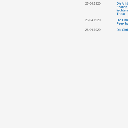
25.04.1920
Die Anhä
Eschen 
liechte
Treue
25.04.1920
Die Chri
Peer- b
26.04.1920
Die Chri
Protestr
Landesv
28.04.1920
Die „Ob
Versamml
herunte
25.4./28.4.1920
Die Anhä
Eschen e
30.04.1920
Fürst Jo
Bürgerpa
01.05.1920
Das „Lie
„Oberrh
unwahr 
Landtag
05.05.1920
Die Anhä
Vaduz ne
Landesv
11.05.1920
Regierun
Volkspa
12.05.1920
Die Anhä
einer Gr
die Reg
aus