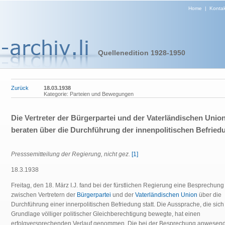
Home
|
Kontak
Quellenedition 1928-1950
Zurück
18.03.1938
Kategorie: Parteien und Bewegungen
Die Vertreter der Bürgerpartei und der Vaterländischen Unio
beraten über die Durchführung der innenpolitischen Befried
Presssemitteilung der Regierung, nicht gez.
[1]
18.3.1938
Freitag, den 18. März I.J. fand bei der fürstlichen Regierung eine Besprechung
zwischen Vertretern der
Bürgerpartei
und der
Vaterländischen Union
über die
Durchführung einer innerpolitischen Befriedung statt. Die Aussprache, die sich
Grundlage völliger politischer Gleichberechtigung bewegte, hat einen
erfolgversprechenden Verlauf genommen. Die bei der Besprechung anwesen