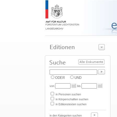
ODER
UND
von
bis
in Personen suchen
in Körperschaften suchen
in Editionstexten suchen
in den Kategorien suchen