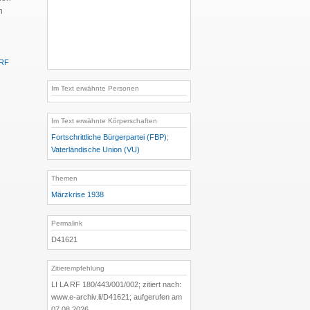
n
 RF
Im Text erwähnte Personen
Im Text erwähnte Körperschaften
Fortschrittliche Bürgerpartei (FBP)
;
Vaterländische Union (VU)
Themen
Märzkrise 1938
Permalink
D41621
Zitierempfehlung
LI LA RF 180/443/001/002; zitiert nach:
www.e-archiv.li/D41621; aufgerufen am
07.08.2026