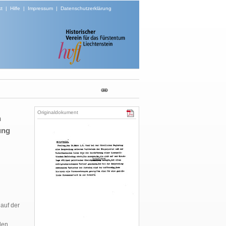
t
|
Hilfe
|
Impressum
|
Datenschutzerklärung
Originaldokument
n
ung
 auf der
den