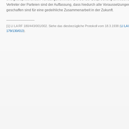
Vertreter der Parteien sind der Auffassung, dass hiedurch alle Voraussetzunge
geschaffen sind für eine gedeihliche Zusammenarbeit in der Zukunft.
______________
[1] LI LA RF 180/443/001/002. Siehe das diesbezügliche Protokoll vom 18.3.1938 (
LI LA
179/130/013
).