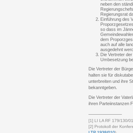
neben den ständ
Regierungschefst
Regierungsrat da
Einführung des V
Proporzgesetzes
so dass im Jänne
Gemeindewahlen 
dem Proporzgeset
auch auf alle la
ausgedehnt werd
Die Vertreter de
Umbesetzung b
Die Vertreter der Bürg
halten sie für diskutab
unterbreiten und ihre 
bekanntgeben.
Die Vertreter der Vate
ihren Parteiinstanzen
______________
[1] LI LA RF 179/130/01
[2] Protokoll der Konf
LTP 1938/010
).