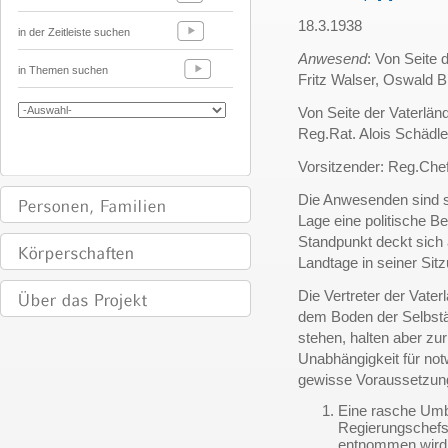
18.3.1938
in der Zeitleiste suchen
Anwesend
: Von Seite 
in Themen suchen
Fritz Walser, Oswald B
Von Seite der Vaterländ
Reg.Rat. Alois Schädle
Vorsitzender: Reg.Chef
Die Anwesenden sind s
Lage eine politische B
Standpunkt deckt sich
Landtage in seiner S
Die Vertreter der Vater
dem Boden der Selbstä
stehen, halten aber zur
Unabhängigkeit für no
gewisse Voraussetzung
Eine rasche Umb
Regierungschefst
entnommen wird. 