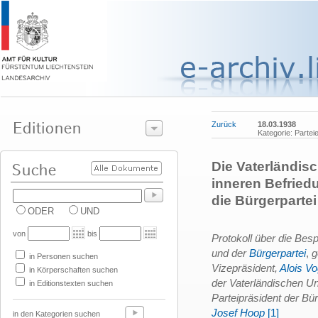
Zurück
18.03.1938
Kategorie: Parte
Die Vaterländis
inneren Befrie
die Bürgerpartei
ODER
UND
von
bis
Protokoll über die Be
und der
Bürgerpartei
,
g
in Personen suchen
Vizepräsident,
Alois Vo
in Körperschaften suchen
der Vaterländischen U
in Editionstexten suchen
Parteipräsident der Bür
Josef Hoop
[1]
in den Kategorien suchen