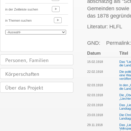
abschätzig als "S
Gemeinden sowie S
in der Zeitleiste suchen
das 1878 gegründet
in Themen suchen
Literatur: HLFL
GND:
Permalink:
Datum
Titel
15.02.1918
Das "Lie
die Lan
22.02.1918
Die poli
eine Wa
veröffe
02.03.1918
In den „
die Land
02.03.1918
Die „Ob
„Liechte
22.03.1918
Das „Lie
Landtag
23.03.1918
Die Chri
Landtag
29.11.1918
Das „Lie
Volkspa