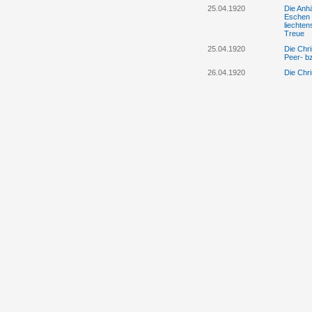
25.04.1920
Die Anhä
Eschen 
liechte
Treue
25.04.1920
Die Chri
Peer- b
26.04.1920
Die Chri
Protestr
Landesv
28.04.1920
Die „Ob
Versamml
herunte
25.4./28.4.1920
Die Anhä
Eschen e
30.04.1920
Fürst Jo
Bürgerpa
01.05.1920
Das „Lie
„Oberrh
unwahr 
Landtag
05.05.1920
Die Anhä
Vaduz ne
Landesv
11.05.1920
Regierun
Volkspa
12.05.1920
Die Anhä
einer Gr
die Reg
aus