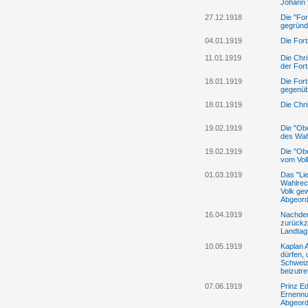
Johann 
27.12.1918
Die "For
gegründ
04.01.1919
Die Fort
11.01.1919
Die Chri
der Fort
18.01.1919
Die Fort
gegenübe
18.01.1919
Die Chri
19.02.1919
Die "Ob
des Wah
19.02.1919
Die "Obe
vom Vol
01.03.1919
Das "Lie
Wahlrec
Volk gew
Abgeord
16.04.1919
Nachdem
zurückz
Landtag
10.05.1919
Kaplan A
dürfen, 
Schweiz
beizutre
07.06.1919
Prinz Ed
Ernennu
Abgeord