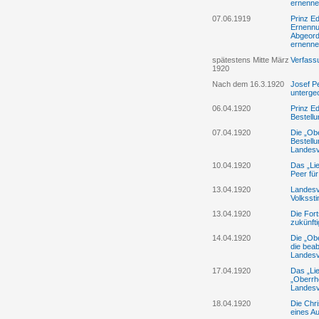
ernenne
07.06.1919
Prinz Ed
Ernennu
Abgeord
ernenne
spätestens Mitte März
Verfass
1920
Nach dem 16.3.1920
Josef Pe
unterge
06.04.1920
Prinz Ed
Bestell
07.04.1920
Die „Ob
Bestell
Landes
10.04.1920
Das „Lie
Peer fü
13.04.1920
Landesve
Volksst
13.04.1920
Die Fort
zukünft
14.04.1920
Die „Ob
die beab
Landesv
17.04.1920
Das „Lie
„Oberrh
Landesv
18.04.1920
Die Chri
eines A