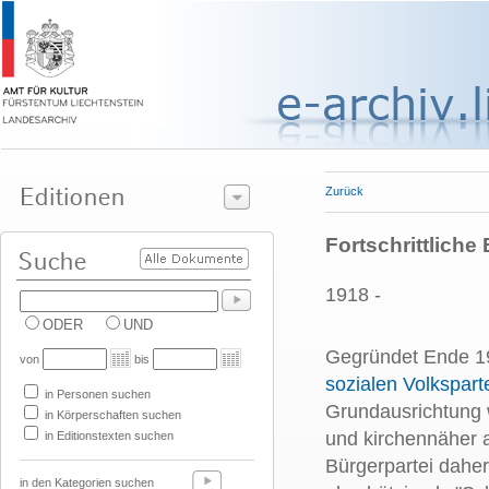
Zurück
Fortschrittliche
1918 -
ODER
UND
Gegründet Ende 19
von
bis
sozialen Volkspart
in Personen suchen
Grundausrichtung w
in Körperschaften suchen
und kirchennäher a
in Editionstexten suchen
Bürgerpartei daher
in den Kategorien suchen