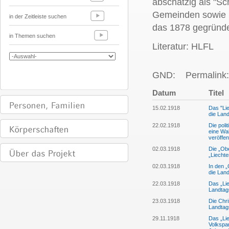
abschätzig als "S
Gemeinden sowie S
in der Zeitleiste suchen
das 1878 gegründet
in Themen suchen
Literatur: HLFL
GND:
Permalink:
Datum
Titel
15.02.1918
Das "Lie
die Lan
22.02.1918
Die poli
eine Wa
veröffe
02.03.1918
Die „Ob
„Liechte
02.03.1918
In den „
die Land
22.03.1918
Das „Lie
Landtag
23.03.1918
Die Chri
Landtag
29.11.1918
Das „Lie
Volkspa