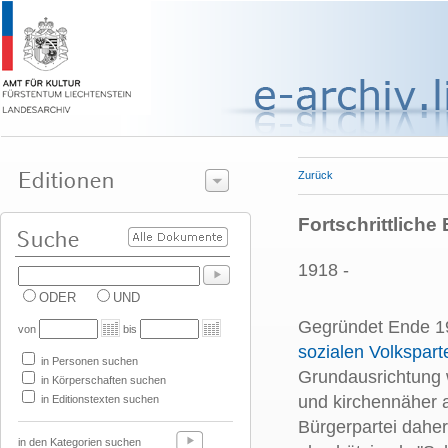
Zurück
Fortschrittliche
1918 -
ODER
UND
Gegründet Ende 19
von
bis
sozialen Volkspart
in Personen suchen
Grundausrichtung w
in Körperschaften suchen
und kirchennäher a
in Editionstexten suchen
Bürgerpartei daher
in den Kategorien suchen