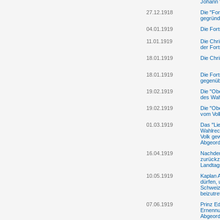
Johann 
27.12.1918
Die "For
gegründ
04.01.1919
Die Fort
11.01.1919
Die Chri
der Fort
18.01.1919
Die Chri
18.01.1919
Die Fort
gegenübe
19.02.1919
Die "Ob
des Wah
19.02.1919
Die "Obe
vom Vol
01.03.1919
Das "Lie
Wahlrec
Volk gew
Abgeord
16.04.1919
Nachdem
zurückz
Landtag
10.05.1919
Kaplan A
dürfen, 
Schweiz
beizutre
07.06.1919
Prinz Ed
Ernennu
Abgeord