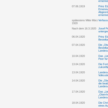
ernenne
07.06.1919
Prinz Ed
Ernennu
Abgeord
ernenne
spätestens Mitte März
Verfass
1920
Nach dem 16.3.1920
Josef Pe
unterge
06.04.1920
Prinz Ed
Bestell
07.04.1920
Die „Ob
Bestell
Landes
10.04.1920
Das „Lie
Peer fü
13.04.1920
Die Fort
zukünft
13.04.1920
Landesve
Volksst
14.04.1920
Die „Ob
die beab
Landesv
17.04.1920
Das „Lie
„Oberrh
Landesv
18.04.1920
Die Chri
eines A