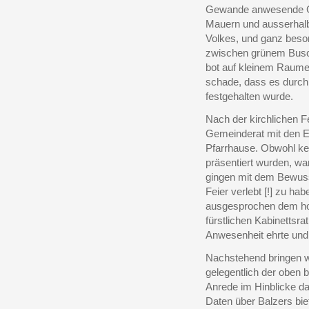
Gewande anwesende Gei
Mauern und ausserhal
Volkes, und ganz bes
zwischen grünem Busc
bot auf kleinem Raume 
schade, dass es durch
festgehalten wurde.
Nach der kirchlichen F
Gemeinderat mit den 
Pfarrhause. Obwohl ke
präsentiert wurden, wa
gingen mit dem Bewuss
Feier verlebt [!] zu ha
ausgesprochen dem ho
fürstlichen Kabinettsra
Anwesenheit ehrte und 
Nachstehend bringen w
gelegentlich der oben
Anrede im Hinblicke da
Daten über Balzers biet