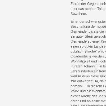
Zierde der Gegend sei
über das schöne Tal u
Bewohner.
Einer der schwierigste
Beschaffung der notwe
Gemeinde, bis sie die 
ein guter Stern geleuch
Gemeinde zu einer Kir
einen so guten Landesv
Jubiläumskirche“ wird 
Quadersteine werden u
Wohltätigkeit und Hoch
Fürsten Johann II. in 
Jahrhunderten ein fre
warum denn diese Kirc
ihm antworten: Ja, da 
damals — in diesem Lan
Volke und ein Wohltät
dieser Kirche das Meis
daran und an seine meh
sein Name immerdar au