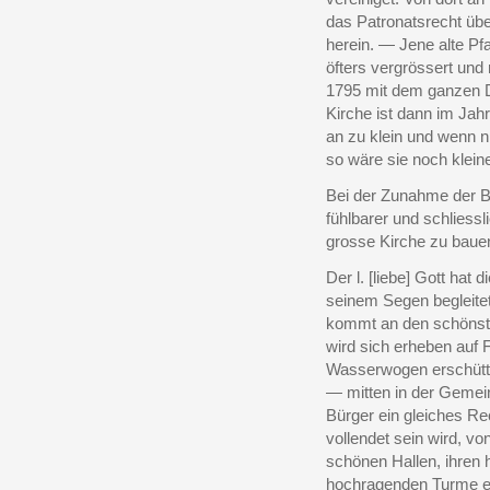
das Patronatsrecht über
herein. — Jene alte Pfa
öfters vergrössert und 
1795 mit dem ganzen 
Kirche ist dann im Jah
an zu klein und wenn n
so wäre sie noch klein
Bei der Zunahme der 
fühlbarer und schliess
grosse Kirche zu baue
Der l. [liebe] Gott hat
seinem Segen begleitet
kommt an den schönste
wird sich erheben auf
Wasserwogen erschütter
— mitten in der Gemein
Bürger ein gleiches Re
vollendet sein wird, v
schönen Hallen, ihren
hochragenden Turme ei