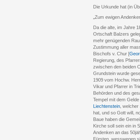
Die Urkunde hat (in Üb
„Zum ewigen Andenken. 
Da die alte, im Jahre 
Ortschaft Balzers gel
mehr genügenden Raum 
Zustimmung aller mas
Bischofs v. Chur [
Geor
Regierung, des Pfarre
zwischen den beiden O
Grundstein wurde gese
1909 vom Hochw. Herrn
Vikar und Pfarrer in Tr
Behörden und des gesa
Tempel mit dem Gelde 
Liechtenstein
, welcher 
hat, und so Gott will, 
Baue haben die Gemein
Kirche soll sein ein in
Andenken an das 50jäh
Fürsten, wesswegen si