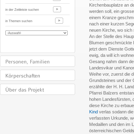
Kirchenbauplatze an der
in der Zeitleiste suchen
werden soll, ein grosse
einem Kranze geschmü
in Themen suchen
nach einer kurzen Seg
neuen Kirche, wo sich
An der Stelle des Haup
Blumen geschmückte In
jetzt dem Dienste Gott
ewig, da will ich wohn
Gesang nahm dann der 
Landesvikar und Kanon
Weihe vor, zuerst die 
Grundsteines und der 
erzählte der H. H. La
Pfarrei Balzers entstan
hohen Landesfürsten, 
diese Kirche zu erbau
Kind
verlas sodann die
verfassten Urkunde, we
Medaillen und den im 
österreichischen Gelds