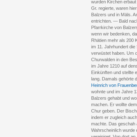
wurden Kirchen erbaut u
Gr. regierte, waren hier
Balzers und in Mäls. A
entrichten. — Bald na
Pfarrkirche von Balzer
wenn wir bedenken, da
Rhätien mehr als 200 K
im 11. Jahrhundert die
verwüstet haben. Um d
Churwalden in den Besi
im Jahre 1210 auf dens
Einkünften und stellte 
lang. Damals gehörte 
Heinrich von Frauenbe
wohnte und im Jahre 13
Balzers gehabt und wo
machen. Er wollte dem 
Chur geben. Der Bisc
indem er zugleich auc
machte. Das geschah a
Wahrscheinlich wurde d
vereiniget. Von dort a