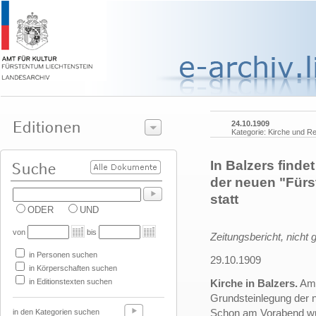
24.10.1909
Kategorie: Kirche und Re
In Balzers finde
der neuen "Fürs
statt
ODER
UND
von
bis
Zeitungsbericht, nicht 
in Personen suchen
29.10.1909
in Körperschaften suchen
in Editionstexten suchen
Kirche in Balzers.
Am 
Grundsteinlegung der 
Schon am Vorabend wur
in den Kategorien suchen