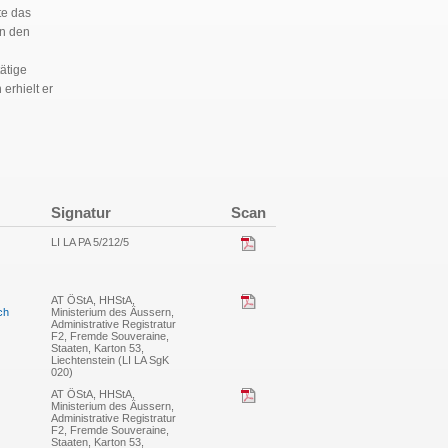
te das
in den
ätige
erhielt er
Signatur
Scan
LI LA PA 5/212/5
AT ÖStA, HHStA,
ch
Ministerium des Äussern,
Administrative Registratur
F2, Fremde Souveraine,
Staaten, Karton 53,
Liechtenstein (LI LA SgK
020)
AT ÖStA, HHStA,
Ministerium des Äussern,
Administrative Registratur
F2, Fremde Souveraine,
Staaten, Karton 53,