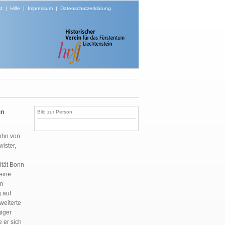
t
|
Hilfe
|
Impressum
|
Datenschutzerklärung
en
Bild zur Person
Sohn von
ister,
ität Bonn
eine
um
 auf
weiterte
iger
 er sich