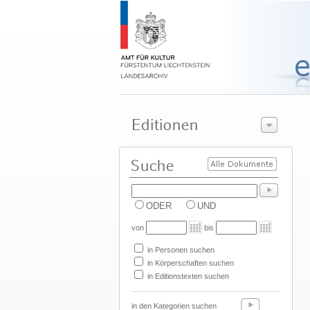
ODER
UND
von
bis
in Personen suchen
in Körperschaften suchen
in Editionstexten suchen
in den Kategorien suchen