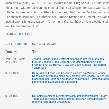
auch als Bauherr (u.a. 1905–1914 Restauration der Burg Vaduz). Er unterstütz
Fürstentum wiederholt, wenn es in einer finanziell schwierigen Lage war (u.a. 
1870er Jahren beim Bau der Rheinhochwuhre, 1920 bei der Rückzahlung von
Lebensmittelschulden). Er förderte den Bau von Kirchen und unterstützte wohlt
Institutionen (Schulen, Waisen-, Armen- und Krankenhäusern). In Liechtenstein 
den Beinamen "der Gute".
Literatur:
HLS
; HLFL
GND:
117003360
Permalink: P29496
Datum
Titel
Verf. 1885, komp.
Johann Baptist Büchel verfasst aus Anlass des Besuchs des
24.6.1896
Fürsten Johann II. das Gedicht "Der Liechtensteiner in der
Fremde" ("An die Heimat"), das von Josef Gabriel Rheinberger
vertont wird
02.06.1886
Dem Prinzen Franz von Liechtenstein wird am Wiener Hof der
Rang eines Mitgliedes eines souveränen regierenden Hauses na
Massgabe der unter den deutschen regierenden Fürstenhäusern
bestehenden Rangordnung zuerkannt
03.08.1887
Der österreichische Ministerpräsident und Innenminister Eduard
Taaffe äussert sich zu den staatsbürgerlichen Verhältnissen im
liechtensteinischen Fürstenhaus