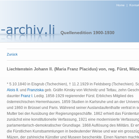
Home
|
Kontak
Quellenedition 1900-1930
Zurück
Liechtenstein Johann II. (Maria Franz Placidus) von, reg. Fürst, Mäz
* 5.10.1840 in Eisgrub (Tschechien), † 11.2.1929 in Feldsberg (Tschechien). 
Alois II.
und
Franziska
geb. Gräfin Kinsky von Wchinitz und Tettau, zehn Geschw
daunter
Franz I.
Ledig. 1858-1929 regierender Fürst. Erbliches Mitglied des
österreichischen Herrenhauses. 1859 Studien in Karlsruhe und an der Univers
und 1860 in Brüssel und Paris. Während seiner Auslandaufenthalte vertrat in s
Mutter bei der Ausübung der Regierungsgeschäfte. 1862 erhielt das Fürstent
zunächst eine konstitutionelle Verfassung, 1921 eine modernisierte Verfassung
parlamentarisch-demokratischer Grundlage. 1868 Auflösung des Militärs. Er er
die Fürstlichen Kunstsammlungen in bedeutender Weise und war ein grosszüg
Mäzen, der zahlreiche Künstler und Museen beschenkte. Einen Namen machte