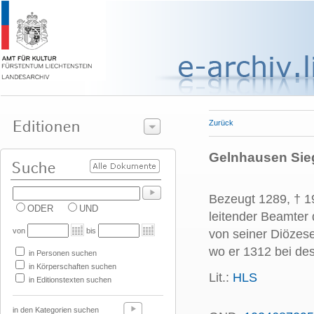
Zurück
Gelnhausen Sieg
Bezeugt 1289, † 1
ODER
UND
leitender Beamter 
von
bis
von seiner Diözese
wo er 1312 bei de
in Personen suchen
in Körperschaften suchen
Lit.:
HLS
in Editionstexten suchen
in den Kategorien suchen