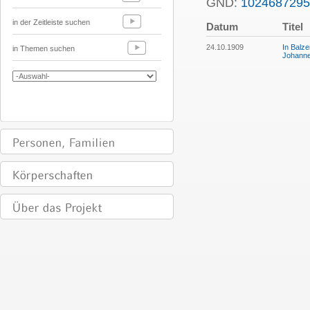
GND:
1024687295
in der Zeitleiste suchen
Datum
Titel
24.10.1909
In Balze
in Themen suchen
Johannes