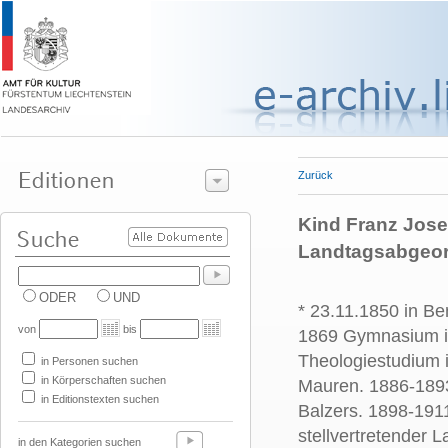
Zurück
Kind Franz Joseph
Landtagsabgeor
ODER
UND
* 23.11.1850 in Be
von
bis
1869 Gymnasium in
Theologiestudium 
in Personen suchen
in Körperschaften suchen
Mauren. 1886-1893 
in Editionstexten suchen
Balzers. 1898-191
stellvertretender 
in den Kategorien suchen