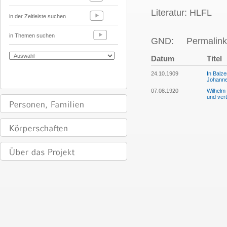
Literatur: HLFL
in der Zeitleiste suchen
in Themen suchen
GND:
Permalink
Datum
Titel
24.10.1909
In Balze
Johannes
07.08.1920
Wilhelm 
und vert