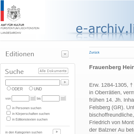
Zurück
Frauenberg Hein
Erw. 1284-1305, †
ODER
UND
in Oberrätien, ver
von
bis
frühen 14. Jh. Inh
Felsberg (GR). Unte
in Personen suchen
in Körperschaften suchen
bischoffreundliche
in Editionstexten suchen
Friedrich von Mont
der Balzner Au bete
in den Kategorien suchen