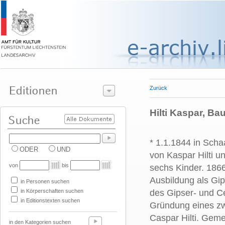
Zurück
Hilti Kaspar, Ba
* 1.1.1844 in Sch
ODER
UND
von Kaspar Hilti u
von
bis
sechs Kinder. 1866
Ausbildung als Gip
in Personen suchen
in Körperschaften suchen
des Gipser- und Ce
in Editionstexten suchen
Gründung eines zw
Caspar Hilti. Geme
in den Kategorien suchen