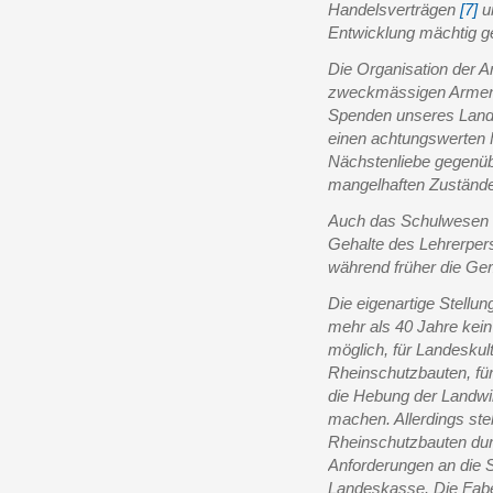
Handelsverträgen
[7]
un
Entwicklung mächtig g
Die Organisation der 
zweckmässigen Armenh
Spenden unseres Lande
einen achtungswerten Fo
Nächstenliebe gegenübe
mangelhaften Zuständ
Auch das Schulwesen w
Gehalte des Lehrerper
während früher die G
Die eigenartige Stellu
mehr als 40 Jahre kein 
möglich, für Landeskul
Rheinschutzbauten, für
die Hebung der Landwi
machen. Allerdings ste
Rheinschutzbauten du
Anforderungen an die 
Landeskasse. Die Fabel