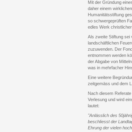
Mit der Gründung eine
daher einem wirkliche
Humanitätsstiftung gesc
so schwergeprüften Fam
edles Werk christliche
Als zweite Stiftung s
landschäftlichen Feue
zuzuwenden. Der Fond s
entnommen werden kön
der Abgabe von Mittel
was in mehrfacher Hin
Eine weitere Begründung
zeitgemäss und dem L
Nach diesem Referate 
Verlesung und wird ei
lautet:
"Anlässlich des 50jähr
beschliesst der Landta
Ehrung der vielen hoch