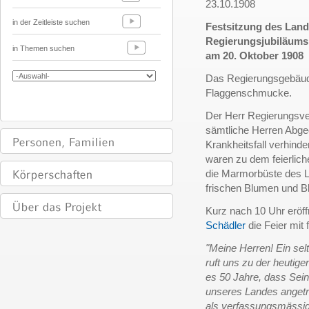
23.10.1908
in der Zeitleiste suchen
Festsitzung des Land
Regierungsjubiläums
in Themen suchen
am 20. Oktober 1908
Das Regierungsgebäude
Flaggenschmucke.
Der Herr Regierungsver
sämtliche Herren Abge
Krankheitsfall verhind
waren zu dem feierlic
die Marmorbüste des L
frischen Blumen und Bl
Kurz nach 10 Uhr eröff
Schädler
die Feier mit
"Meine Herren! Ein sel
ruft uns zu der heuti
es 50 Jahre, dass Sei
unseres Landes angetr
als verfassungsmässig