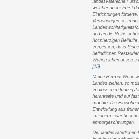
landesväterliche Fürso
welcher unser Fürst 
Einrichtungen fördert
Vergabungen sei erinne
Landeswohltätigkeitsf
und an die Reihe schö
hochherzigen Beihülfe 
vergessen, dass Seine
befindlichen Restaurie
Wahrzeichen unseres L
[15]
Meine Herren! Wenn wi
Landes ziehen, so müss
verflossenen fünfzig 
heranreifte und auf fas
machte. Die Einwohner 
Entwicklung aus früher
zu einem zwar besche
emporgeschwungen.
Der landesväterlichen
hochherzigen Munifizen