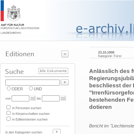
23.10.1908
Kategorie: Fürst
Anlässlich des f
Regierungsjubil
beschliesst der
ODER
UND
"Irrenfürsorgef
von
bis
bestehenden Fe
dotieren
in Personen suchen
in Körperschaften suchen
in Editionstexten suchen
Bericht im "Liechtenste
in den Kategorien suchen