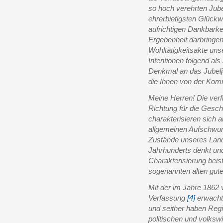
so hoch verehrten Jube
ehrerbietigsten Glück
aufrichtigen Dankbarke
Ergebenheit darbringen.
Wohltätigkeitsakte un
Intentionen folgend al
Denkmal an das Jubelj
die Ihnen von der Kom
Meine Herren! Die verf
Richtung für die Gesc
charakterisieren sich a
allgemeinen Aufschwun
Zustände unseres Land
Jahrhunderts denkt und
Charakterisierung beis
sogenannten alten gut
Mit der im Jahre 186
Verfassung
[4]
erwachte
und seither haben Regi
politischen und volkswi