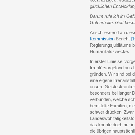
glücklichen Entwicklun
Darum rufe ich im Gefüh
Gott erhalte, Gott bes
Anschliessend an dies
Kommission
Bericht
[1
Regierungsjubiläums be
Humanitätszwecke.
In erster Linie sei vor
Irrenfürsorgefond aus 
gründen. Wir sind bei d
eine eigene Irrenansta
unsere Geisteskranken
besonders bei langer D
verbunden, welche sch
bemittelte Familien, 
schwer drücken. Zwar h
Landeswohltätigkeitsfo
das konnte doch nur 
die übrigen hauptsäch