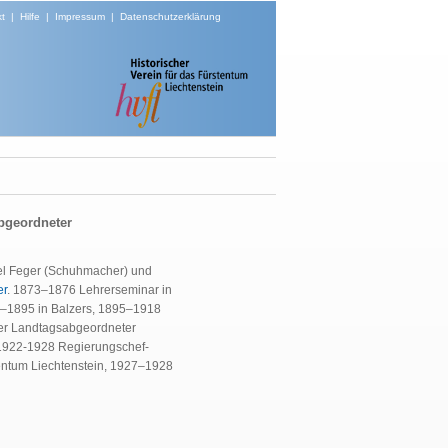
t
|
Hilfe
|
Impressum
|
Datenschutzerklärung
abgeordneter
idel Feger (Schuhmacher) und
er
. 1873–1876 Lehrerseminar in
5–1895 in Balzers, 1895–1918
er Landtagsabgeordneter
 1922-1928 Regierungschef-
tentum Liechtenstein, 1927–1928