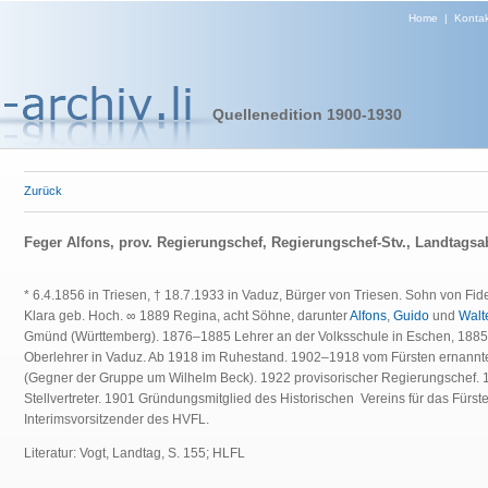
Home
|
Kontak
Quellenedition 1900-1930
Zurück
Feger Alfons, prov. Regierungschef, Regierungschef-Stv., Landtags
* 6.4.1856 in Triesen, † 18.7.1933 in Vaduz, Bürger von Triesen. Sohn von F
Klara geb. Hoch. ∞ 1889 Regina, acht Söhne, darunter
Alfons
,
Guido
und
Walt
Gmünd (Württemberg). 1876–1885 Lehrer an der Volksschule in Eschen, 188
Oberlehrer in Vaduz. Ab 1918 im Ruhestand. 1902–1918 vom Fürsten ernannt
(Gegner der Gruppe um Wilhelm Beck). 1922 provisorischer Regierungschef.
Stellvertreter. 1901 Gründungsmitglied des Historischen Vereins für das Fürs
Interimsvorsitzender des HVFL.
Literatur: Vogt, Landtag, S. 155; HLFL