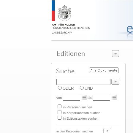
ODER
UND
von
bis
in Personen suchen
in Körperschaften suchen
in Editionstexten suchen
in den Kategorien suchen