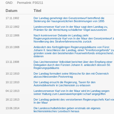
GND:
Permalink: P30211
Datum
Titel
17.11.1902
Der Landtag genehmigt den Gesetzentwurf betreffend die
Sistierung der hausgesetzlichen Bestimmungen von 1895
23.12.1902
Landesverweser Karl von In der Maur sagt dem Landtag zu,
Prämien für die Vernichtung schädlicher Vögel auszusetzen
13.12.1906
Nach kontroverser Debatte im Landtag zieht
Regierungskommissär Karl von In der Maur den Gesetzentwurf 
Novellierung des Strafverfahrensrechts zurück
23.10.1908
Anlässlich des fünfzigjährigen Regierungsjubiläums von Fürst
Johann II. beschliesst der Landtag, einen "Irrenfürsorgefonds" zu
gründen sowie den bestehenden Feuerwehrfonds entsprechend 
dotieren
13.11.1908
Das Liechtensteiner Volksblatt berichtet über den Empfang einer
Delegation durch den Fürsten Johann II. anlässlich dessen 50.
Regierungsjubiläums
10.12.1910
Der Landtag formuliert seine Wünsche für den mit Österreich
abzuschliessenden Postvertrag
10.12.1910
Der Landtag ersucht die Regierung, Taxen für den
Automobilverkehr in Liechtenstein zu erlassen
04.12.1913
Landesverweser Karl von In der Maur wird im Landtag wegen
seiner Haltung zum Lawenawerkprojekt scharf angegriffen
18.12.1913
Der Landtag gedenkt des verstorbenen Regierungschefs Karl vo
In der Maur
13.06.1914
Die Landesschulbehörden geben erstmals ein eigenes
liechtensteinisches Lesebuch heraus