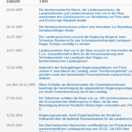
Datum
Titel
20.04.1903
Der liechtensteinische Klerus, der Landesausschuss, die
Landesbehörden und Landesverweser Karl von In der Maur
unterbreiten ihre Glückwünsche zur Vermählung von Prinz Alois
und Erzherzogin Elisabeth Amalie
08.10.1905
Die Herdebuchkommission erlässt eine Instruktion zur Beurteilun
herdebuchfähiger Rinder
12.07.1907
Der Landesausschuss ersucht die Regierung dringend, beim
Schweizer Bundesrat für das Schmalspurbahnprojekt Landquart-
Ragaz-Schaan vorstellig zu werden
14.07.1907
Landesverweser Karl von In der Maur ersucht um Intervention de
k.u.k. Gesandtschaft in Bern für die Konzessionierung einer
Schmalspurbahn von Landquart über Ragaz zur
liechtensteinischen Landesgrenze
23.10.1908
Anlässlich des fünfzigjährigen Regierungsjubiläums von Fürst
Johann II. beschliesst der Landtag, einen "Irrenfürsorgefonds" zu
gründen sowie den bestehenden Feuerwehrfonds entsprechend 
dotieren
vor dem 16.12.1909
Albert Schädler als Berichterstatter der Gewerbekommission
beantragt die Genehmigung der abgeänderten Regierungsvorlag
zur neuen Gewerbeordnung durch den Landtag
27.09.1912
Ein Teilnehmer schildert die Reise von ca. 100 Liechtensteinern 
den Eucharistischen Weltkongress in Wien, mit der eine
Besichtigung diverser fürstlicher Besitzungen verbunden war (Tei
I)
12.02.1914
Regierungssekretär Josef Ospelt berichtet der fürstlichen
Hofkanzlei über die laufende Notstandsaktion für die Landwirtsch
25.07.1914
Die Oberrheinischen Nachrichten veröffentlichen ein Protokoll de
ausserordentlichen Landtagssitzung vom 20./22. Juli 1914 über