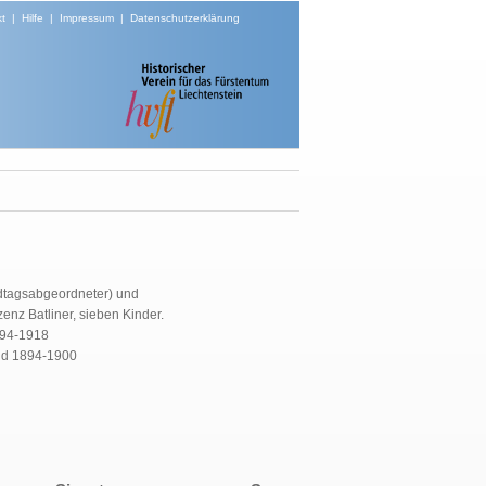
t
|
Hilfe
|
Impressum
|
Datenschutzerklärung
dtagsabgeordneter) und
enz Batliner, sieben Kinder.
894-1918
nd 1894-1900