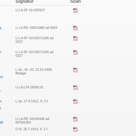
Signatur
Scan
LI LA SF 01/1903/27
g
LI LA RE 1905/1880 ad 0004
LI LA SF 02/1907/1266 ad
0327
r
LI LA SF 02/1907/1266 ad
0327
L.Vo., Nr. 43, 23.10.1908,
Beilage
zu
LI LA LTA 1909/L01
e
an
L.Vo. 27.9.1912, S. 2 f.
l
LI LA RE 1914/0446 ad
aft
0075/0354
r
O.N. 25.7.1914, S. 1 f.