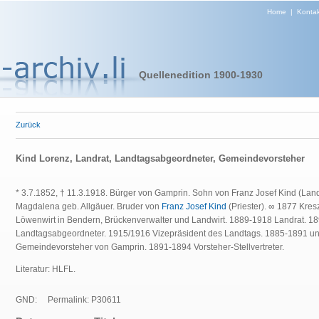
Home
|
Kontak
Quellenedition 1900-1930
Zurück
Kind Lorenz, Landrat, Landtagsabgeordneter, Gemeindevorsteher
* 3.7.1852, † 11.3.1918. Bürger von Gamprin.
Sohn von Franz
Josef Kind (Lan
Magdalena geb. Allgäuer. Bruder von
Franz Josef Kind
(Priester). ∞ 18
77 Kresz
Löwenwirt in Bendern, Brückenverwalter und Landwirt. 1889-1918 Landrat. 1
Landtagsabgeordneter. 1915/1916 Vizepräsident des Landtags. 1885-1891 u
Gemeindevorsteher von Gamprin. 1891-1894 Vorsteher-Stellvertreter.
Literatur: HLFL.
GND:
Permalink: P30611