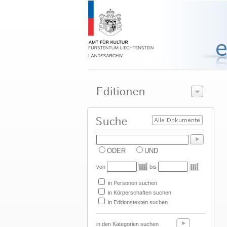
ODER
UND
von
bis
in Personen suchen
in Körperschaften suchen
in Editionstexten suchen
in den Kategorien suchen