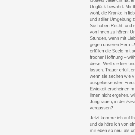
Gottes! vielleicht hat
Unglück bewahrt. Mir t
wohl, die Kranke in lie
und stiller Umgebung 
Sie haben Recht, und e
von Ihnen zu hören: U
Stunden, wenn mit Lie
gegen unseren Herrn
J
erfüllen die Seele mit
frocher Hoffnung – wä
dieser Welt sie leer un
lassen. Trauer erfüllt
wenn sie sechen wie viel
ausgelassensten Freude
Ewigkeit erscheinen m
ihnen nicht ergehen, wi
Jungfrauen, in der
Para
vergassen?
Jetzt komme ich auf I
und da höre ich von ein
mir eben so neu, als u