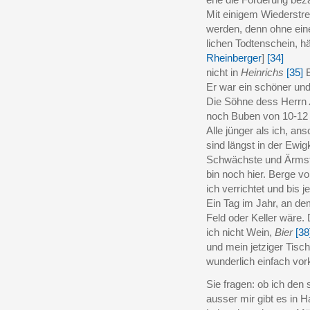
Mit einigem Wiederstr
werden, denn ohne eine
lichen Todtenschein, h
Rheinberger
]
[34]
nicht in
Heinrichs
[35]
E
Er war ein schöner un
Die Söhne dess Herrn
noch Buben von 10-12 
Alle jünger als ich, ans
sind längst in der Ewig
Schwächste und Ärmst
bin noch hier. Berge vo
ich verrichtet und bis j
Ein Tag im Jahr, an de
Feld oder Keller wäre. 
ich nicht Wein,
Bier
[38
und mein jetziger Tisc
wunderlich einfach v
Sie fragen: ob ich den 
ausser mir gibt es in H