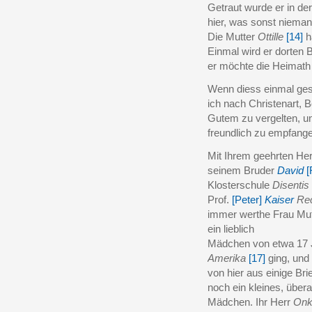
Getraut wurde er in der
hier, was sonst nieman
Die Mutter
Ottille
[14]
h
Einmal wird er dorten
er möchte die Heimath 
Wenn diess einmal gesc
ich nach Christenart, 
Gutem zu vergelten, un
freundlich zu empfang
Mit Ihrem geehrten Her
seinem Bruder
David
[
Klosterschule
Disentis
Prof.
[Peter]
Kaiser
Rec
immer werthe Frau Mut
ein lieblich
Mädchen von etwa 17 J
Amerika
[17]
ging, und
von hier aus einige Bri
noch ein kleines, über
Mädchen. Ihr Herr
Onk