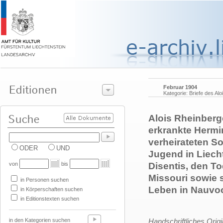
Februar 1904
Kategorie: Briefe des Al
Alois Rheinberg
erkrankte Hermi
verheirateten S
ODER
UND
Jugend in Liech
von
bis
Disentis, den T
Missouri sowie 
in Personen suchen
Leben in Nauvo
in Körperschaften suchen
in Editionstexten suchen
in den Kategorien suchen
Handschriftliches Orig