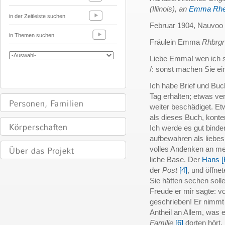
(Illinois), an
Emma Rhei
in der Zeitleiste suchen
Februar 1904, Nauvoo (I
in Themen suchen
Fräulein Emma
Rhbrgr
Liebe Emma! wen ich s
/: sonst machen Sie ein
Ich habe Brief und Bu
Tag erhalten; etwas v
weiter beschädiget. E
als dieses Buch, konte
Ich werde es gut binde
aufbewahren als liebes
volles Andenken an me
liche Base. Der
Hans [
der
Post
[4]
, und öffne
Sie hätten sechen soll
Freude er mir sagte: v
geschrieben! Er nimmt
Antheil an Allem, was 
Familie
[6]
dorten hört.