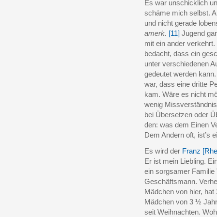
Es war unschicklich u
schäme mich selbst. Ab
und nicht gerade loben
amerk.
[11]
Jugend gar
mit ein ander verkehrt
bedacht, dass ein ges
unter verschiedenen A
gedeutet werden kann
war, dass eine dritte 
kam. Wäre es nicht mög
wenig Missverständnis
bei Übersetzen oder Üb
den: was dem Einen V
Dem Andern oft, ist’s 
Es wird der
Franz [Rhe
Er ist mein Liebling. E
ein sorgsamer Familie 
Geschäftsmann. Verheu
Mädchen von hier, hat 2
Mädchen von 3 ½ Jahr
seit Weihnachten. Woh