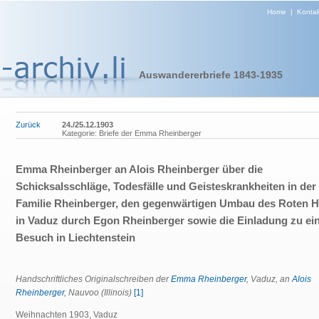
Home
|
Kontak
Auswandererbriefe 1843-1935
Zurück
24./25.12.1903
Kategorie: Briefe der Emma Rheinberger
Emma Rheinberger an Alois Rheinberger über die
Schicksalsschläge, Todesfälle und Geisteskrankheiten in der
Familie Rheinberger, den gegenwärtigen Umbau des Roten 
in Vaduz durch Egon Rheinberger sowie die Einladung zu e
Besuch in Liechtenstein
Handschriftliches Originalschreiben der
Emma Rheinberger
, Vaduz, an
Alois
Rheinberger
, Nauvoo (Illinois)
[1]
Weihnachten 1903, Vaduz