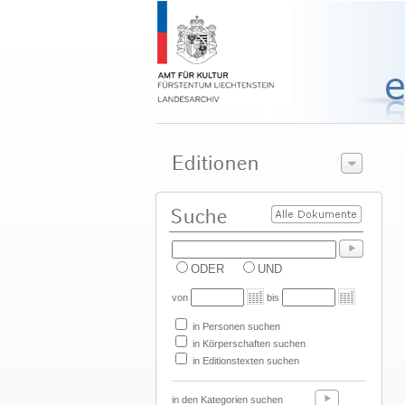
ODER
UND
von
bis
in Personen suchen
in Körperschaften suchen
in Editionstexten suchen
in den Kategorien suchen