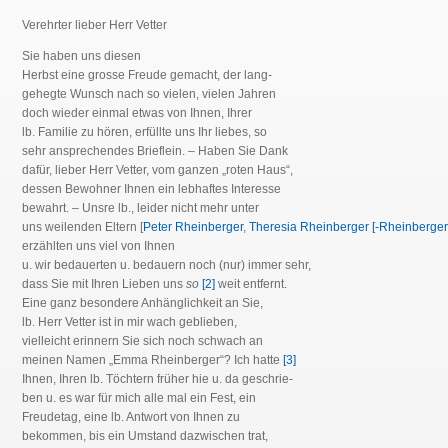
Verehrter lieber Herr Vetter
Sie haben uns diesen
Herbst eine grosse Freude gemacht, der lang-
gehegte Wunsch nach so vielen, vielen Jahren
doch wieder einmal etwas von Ihnen, Ihrer
lb. Familie zu hören, erfüllte uns Ihr liebes, so
sehr ansprechendes Brieflein. – Haben Sie Dank
dafür, lieber Herr Vetter, vom ganzen „roten Haus“,
dessen Bewohner Ihnen ein lebhaftes Interesse
bewahrt. – Unsre lb., leider nicht mehr unter
uns weilenden Eltern [
Peter Rheinberger
,
Theresia Rheinberger [-Rheinberger
erzählten uns viel von Ihnen
u. wir bedauerten u. bedauern noch (nur) immer sehr,
dass Sie mit Ihren Lieben uns
so
[2]
weit entfernt.
Eine ganz besondere Anhänglichkeit an Sie,
lb. Herr Vetter ist in mir wach geblieben,
vielleicht erinnern Sie sich noch schwach an
meinen Namen „Emma Rheinberger“? Ich hatte
[3]
Ihnen, Ihren lb. Töchtern früher hie u. da geschrie-
ben u. es war für mich alle mal ein Fest, ein
Freudetag, eine lb. Antwort von Ihnen zu
bekommen, bis ein Umstand dazwischen trat,