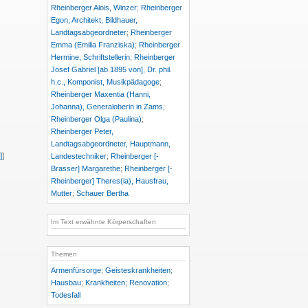
Rheinberger Alois, Winzer
;
Rheinberger
Egon, Architekt, Bildhauer,
Landtagsabgeordneter
;
Rheinberger
Emma (Emilia Franziska)
;
Rheinberger
Hermine, Schriftstellerin
;
Rheinberger
Josef Gabriel [ab 1895 von], Dr. phil.
h.c., Komponist, Musikpädagoge
;
Rheinberger Maxentia (Hanni,
Johanna), Generaloberin in Zams
;
Rheinberger Olga (Paulina)
;
Rheinberger Peter,
Landtagsabgeordneter, Hauptmann,
]
]
Landestechniker
;
Rheinberger [-
Brasser] Margarethe
;
Rheinberger [-
Rheinberger] Theres(ia), Hausfrau,
Mutter
;
Schauer Bertha
Im Text erwähnte Körperschaften
Themen
Armenfürsorge
;
Geisteskrankheiten
;
Hausbau
;
Krankheiten
;
Renovation
;
Todesfall