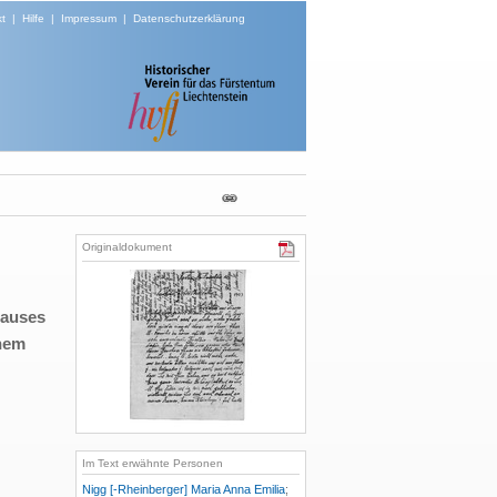
t
|
Hilfe
|
Impressum
|
Datenschutzerklärung
Originaldokument
Hauses
inem
Im Text erwähnte Personen
Nigg [-Rheinberger] Maria Anna Emilia
;