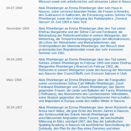
Missouri sowie sein arbeitsreiches und einsames Leben in Nauv
04.07.1904
Alois Rheinberger an Emma Rheinberger über sein Haus in
Nauvoo, seine verstreut lebenden Kinder, die Frauen in Amerika,
den Goldrausch in Kalifornien, die Erkrankung seines Sohnes Ha
Rheinberger sowie den Untergang des Raddampfers „General
Slocum“ im Juni 1904 in New York
November 1904
Alois Rheinberger an Emma Rheinberger über den Tod seiner
Ehefrau Margarethe und der Söhne Carl und Ferdinand, die
Bekämpfung der Rebenkrankheiten in seinem Weingarten, den
Weinertrag, die Temperenzbewegung gegen den Alkoholkonsum,
die Löhne der Weinarbeiter und Weinarbeiterinnen, das
Ordensjubiläum der Maxentia Rheinberger, den Besuch einer
protestantischen Begräbnisstätte sowie den sehr trockenen
Sommer von 1901
09.04.1905
Alois Rheinberger an Emma Rheinberger über den Tod seines
Sohnes Johann Rheinberger im Februar 1905 und seiner Ehefra
Margarethe Rheinberger [-Brasser] im Februar 1902, die
Rebsorten in seinem Weingarten sowie den Auszug der Mormon
aus Nauvoo über Council Bluffs zum Grossen Salzsee in Utah
März 1906
Alois Rheinberger an Emma Rheinberger über die Fotografien
seiner verstorbenen Söhne Carl Wilhelm Rheinberger, Josef
Ferdinand Rheinberger und Johann Rheinberger, das Siezen
gegenüber Frauen, die Lieder und Balladen der Fanny Rheinberg
[-Hoffnaass], das Abonnement des Liechtensteiner Volksblattes,
seine Skepsis gegenüber den hochwohlgeborenen Herrschaften
und Majestäten in Europa sowie den milden Winter in Nauvoo
30.04.1907
Alois Rheinberger an Emma Rheinberger über deren Rückkehr a
Arosa nach Vaduz, die gute Ernte des letzten Jahres in Nauvoo,
den Schiessunfall des Enkels Herold Rheinberger mit
anschliessender Amputation eines Fusses, die wechselhafte
Witterung im März und April 1907, den Bau der katholischen
Spalding Academy in Nauvoo mit ausführlicher Beschreibung der
Gebäude, den Plan für den Bau eines Dammes und eines