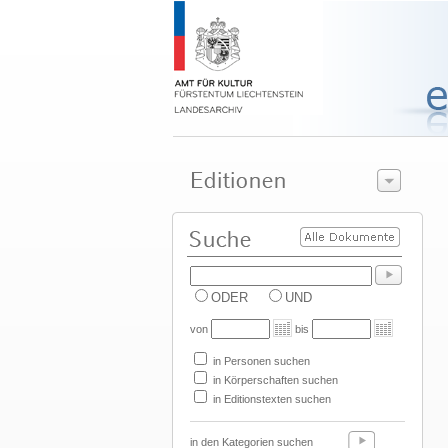
ODER
UND
von
bis
in Personen suchen
in Körperschaften suchen
in Editionstexten suchen
in den Kategorien suchen