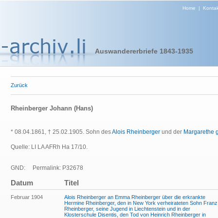
Home
|
Kontak
Auswandererbriefe 1843-1935
Zurück
Rheinberger Johann (Hans)
* 08.04.1861, † 25.02.1905. Sohn des
Alois Rheinberger
und der
Margarethe g
Quelle: LI LA AFRh Ha 17/10.
GND:
Permalink: P32678
Datum
Titel
Februar 1904
Alois Rheinberger an Emma Rheinberger über die erkrankte
Hermine Rheinberger, den in New York verheirateten Sohn Franz
Rheinberger, seine Jugend in Liechtenstein und in der
Klosterschule Disentis, den Tod von Heinrich Rheinberger in