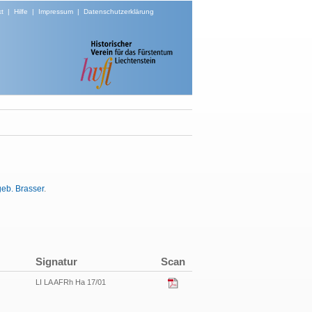
t
|
Hilfe
|
Impressum
|
Datenschutzerklärung
eb. Brasser
.
Signatur
Scan
LI LA AFRh Ha 17/01