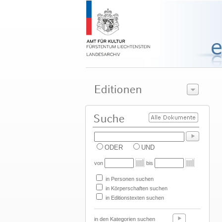
ODER
UND
von
bis
in Personen suchen
in Körperschaften suchen
in Editionstexten suchen
in den Kategorien suchen