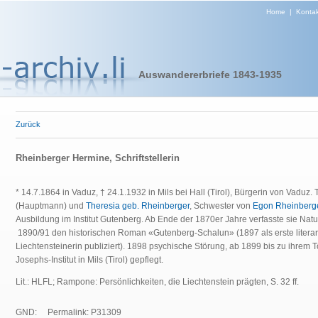
Home
|
Kontak
Auswandererbriefe 1843-1935
Zurück
Rheinberger Hermine, Schriftstellerin
* 14.7.1864 in Vaduz, † 24.1.1932 in Mils bei Hall (Tirol), Bürgerin von Vaduz.
(Hauptmann) und
Theresia geb. Rheinberger
, Schwester von
Egon Rheinberg
Ausbildung im Institut Gutenberg. Ab Ende der 1870er Jahre verfasste sie Nat
1890/91 den historischen Roman «Gutenberg-Schalun» (1897 als erste literari
Liechtensteinerin publiziert). 1898 psychische Störung, ab 1899 bis zu ihrem
Josephs-Institut in Mils (Tirol) gepflegt.
Lit.: HLFL; Rampone: Persönlichkeiten, die Liechtenstein prägten, S. 32 ff.
GND:
Permalink: P31309