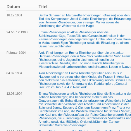
Datum
Titel
16.12.1901
Bertha Schauer an Margarethe Rheinberger [-Brasser] über den
Tod des Komponisten Josef Gabriel Rheinberger, die Erkrankung
von Hermine Rheinberger, den strengen Winter sowie die
Vernichtung der Weinernte durch Hagel
24./25.12.1903
Emma Rheinberger an Alois Rheinberger über die
Schicksalsschläge, Todesfälle und Geisteskrankheiten in der
Familie Rheinberger, den gegenwärtigen Umbau des Roten Haus
in Vaduz durch Egon Rheinberger sowie die Einladung zu einem
Besuch in Liechtenstein
Februar 1904
Alois Rheinberger an Emma Rheinberger über die erkrankte
Hermine Rheinberger, den in New York verheirateten Sohn Franz
Rheinberger, seine Jugend in Liechtenstein und in der
Klosterschule Disentis, den Tod von Heinrich Rheinberger in
Missouri sowie sein arbeitsreiches und einsames Leben in Nauv
04.07.1904
Alois Rheinberger an Emma Rheinberger über sein Haus in
Nauvoo, seine verstreut lebenden Kinder, die Frauen in Amerika,
den Goldrausch in Kalifornien, die Erkrankung seines Sohnes Ha
Rheinberger sowie den Untergang des Raddampfers „General
Slocum“ im Juni 1904 in New York
12.08.1904
Emma Rheinberger an Alois Rheinberger über die Erkrankung de
Johann Rheinberger, das beharrliche Gebet und das
Gottvertrauen, die Behandlung der erkrankten Weinstöcke in Va
mit Schwefel, den Verdienst der Arbeiter und Arbeiterinnen in der
Spinnerei Jenny, Spoerry & Cie, den Besuch von Prinz Franz vo
Liechtenstein im Land, die Wiederaufbaupläne für Schloss Vaduz,
den Kauf und den Wiederaufbau der Ruine Gutenberg durch Ego
Rheinberger, die Zusendung des Liechtensteiner Volksblattes na
Amerika sowie das 50jährige Ordensjubiläum der Zamser
Schwester Maxentia Rheinberger