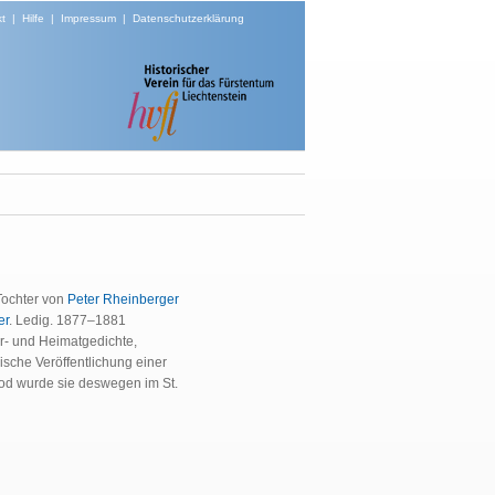
t
|
Hilfe
|
Impressum
|
Datenschutzerklärung
 Tochter von
Peter Rheinberger
er
. Ledig. 1877–1881
ur- und Heimatgedichte,
sche Veröffentlichung einer
 Tod wurde sie deswegen im St.