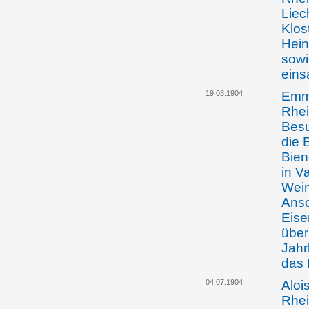
Liec
Klos
Hein
sowi
eins
19.03.1904
Emma
Rhei
Besu
die 
Bie
in V
Wein
Ansc
Eise
über
Jahr
das 
04.07.1904
Aloi
Rhei