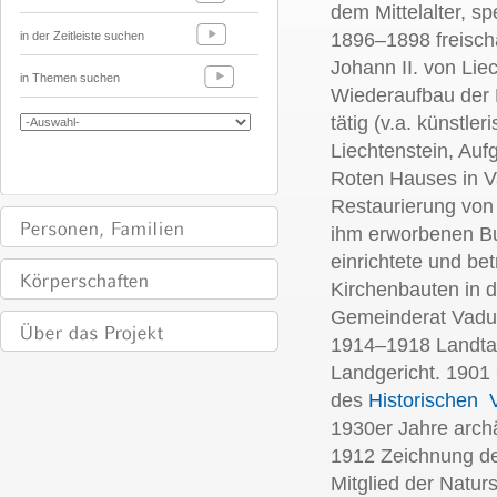
dem Mittelalter, sp
in der Zeitleiste suchen
1896–1898 freisch
Johann II. von Lie
in Themen suchen
Wiederaufbau der 
tätig (v.a. künstl
Liechtenstein, Au
Roten Hauses in V
Restaurierung von
ihm erworbenen Bu
einrichtete und be
Kirchenbauten in 
Gemeinderat Vaduz
1914–1918 Landta
Landgericht. 1901
des
Historischen V
1930er Jahre arch
1912 Zeichnung de
Mitglied der Natu