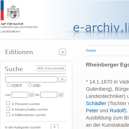
Zurück
Rheinberger Ego
* 14.1.1870 in Vad
ODER
UND
Gutenberg), Bürge
von
bis
Landestechniker)
Schädler
(Tochter 
in Personen suchen
in Körperschaften suchen
Peter
und
Rudolf
)
in Editionstexten suchen
Ausbildung zum Bi
an der Kunstakadem
in den Kategorien suchen