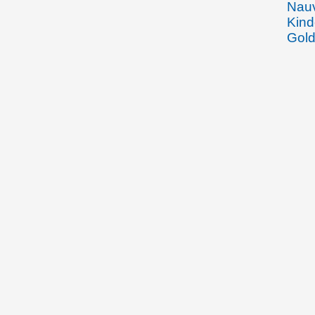
Nauv
Kind
Gold
Erkr
Rhei
des 
im J
12.08.1904
Emma
Rhei
Joha
Gebe
Beha
Wein
den 
Arbe
Spoe
Fran
Wied
Vadu
Wied