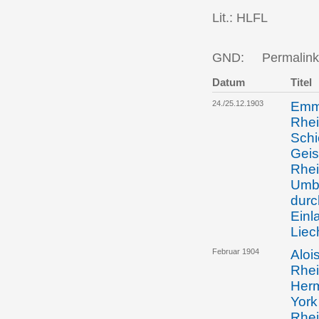
Lit.: HLFL
GND:
Permalink
Datum
Titel
24./25.12.1903
Emma
Rhei
Schi
Geis
Rhei
Umba
durc
Einl
Liec
Februar 1904
Aloi
Rhei
Herm
York
Rhei