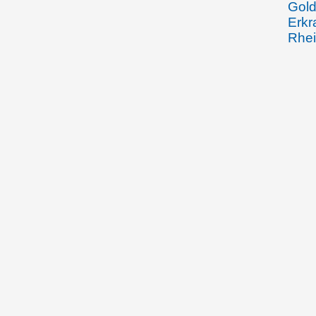
Gold
Erkr
Rhei
des 
im J
12.08.1904
Emma
Rhei
Joha
Gebe
Beha
Wein
den 
Arbe
Spoe
Fran
Wied
Vadu
Wied
durc
Zuse