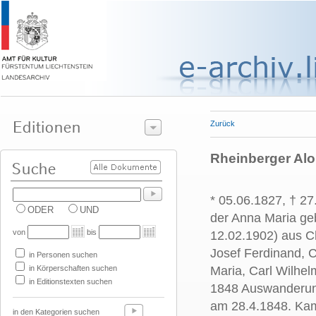
Zurück
Rheinberger Alo
* 05.06.1827, † 2
ODER
UND
der Anna Maria ge
von
bis
12.02.1902) aus C
Josef Ferdinand, C
in Personen suchen
in Körperschaften suchen
Maria, Carl Wilhe
in Editionstexten suchen
1848 Auswanderung 
am 28.4.1848. Kam 
in den Kategorien suchen