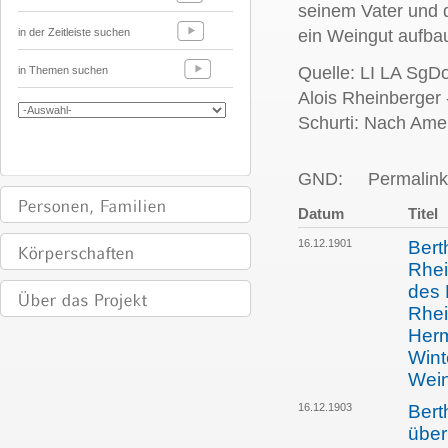
seinem Vater und d
in der Zeitleiste suchen
ein Weingut aufbau
Quelle: LI LA SgD
in Themen suchen
Alois Rheinberger -
Schurti: Nach Ame
GND:
Permalink
Datum
Titel
16.12.1901
Bert
Rhei
des 
Rhei
Herm
Wint
Wein
16.12.1903
Bert
über