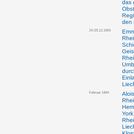
das 
Obst
Regi
den 
24./25.12.1903
Emma
Rhei
Schi
Geis
Rhei
Umba
durc
Einl
Liec
Februar 1904
Aloi
Rhei
Herm
York
Rhei
Liec
Klos