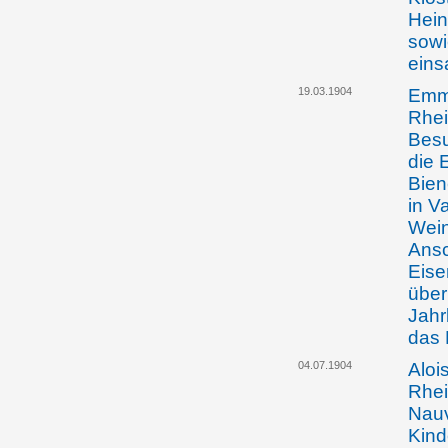
Hein
sowi
eins
19.03.1904
Emma
Rhei
Besu
die 
Bie
in V
Wein
Ansc
Eise
über
Jahr
das 
04.07.1904
Aloi
Rhei
Nauv
Kind