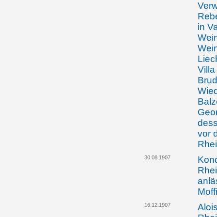
Verw
Rebe
in V
Wein
Wein
Liec
Vill
Brud
Wied
Balz
Geor
dess
vor 
Rhei
30.08.1907
Kon
Rhei
anlä
Moff
16.12.1907
Aloi