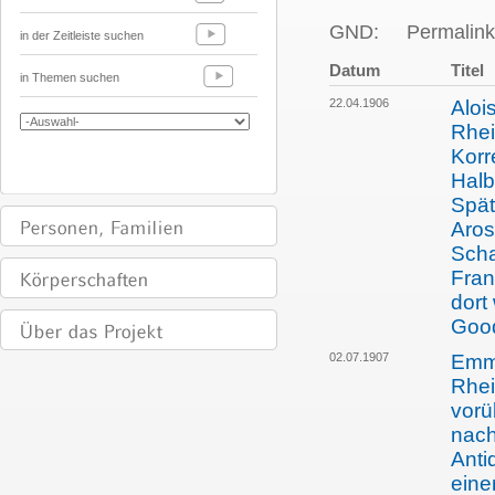
GND:
Permalink
in der Zeitleiste suchen
Datum
Titel
in Themen suchen
22.04.1906
Aloi
Rhei
Korr
Halb
Spät
Aros
Scha
Fran
dort
Good
02.07.1907
Emma
Rhei
vorü
nach
Anti
eine