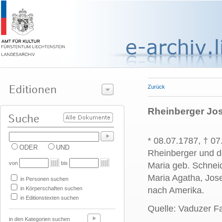
Zurück
Rheinberger Jos
* 08.07.1787, † 07
ODER
UND
Rheinberger und d
von
bis
Maria geb. Schneid
Maria Agatha, Jos
in Personen suchen
in Körperschaften suchen
nach Amerika.
in Editionstexten suchen
Quelle: Vaduzer Fa
in den Kategorien suchen