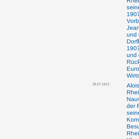
Rhei
sein
1907
Vorb
Jean
und 
Dorf
1907
und 
Rüc
Euro
Wirt
28.07.1913
Aloi
Rhei
Nauv
der 
sein
Komm
Besu
Rhei