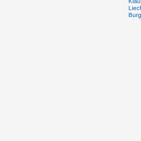
Klau
Liec
Burg
Rhei
Ange
des