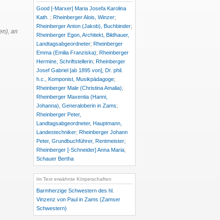
Good [-Marxer] Maria Josefa Karolina
Kath.
;
Rheinberger Alois, Winzer
;
Rheinberger Anton (Jakob), Buchbinder
;
en), an
Rheinberger Egon, Architekt, Bildhauer,
Landtagsabgeordneter
;
Rheinberger
Emma (Emilia Franziska)
;
Rheinberger
Hermine, Schriftstellerin
;
Rheinberger
Josef Gabriel [ab 1895 von], Dr. phil.
h.c., Komponist, Musikpädagoge
;
Rheinberger Male (Christina Amalia)
;
Rheinberger Maxentia (Hanni,
Johanna), Generaloberin in Zams
;
Rheinberger Peter,
Landtagsabgeordneter, Hauptmann,
Landestechniker
;
Rheinberger Johann
Peter, Grundbuchführer, Rentmeister
;
Rheinberger [-Schneider] Anna Maria
;
Schauer Bertha
Im Text erwähnte Körperschaften
Barmherzige Schwestern des hl.
Vinzenz von Paul in Zams (Zamser
Schwestern)