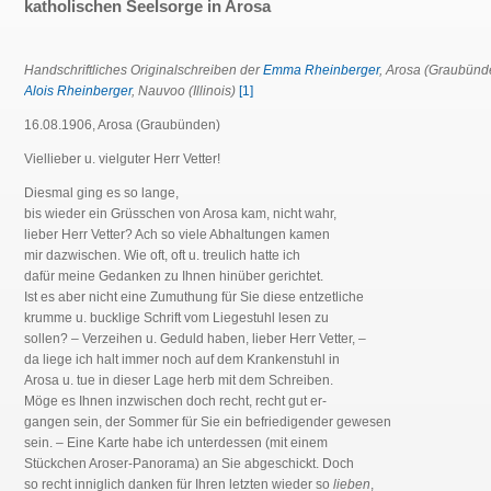
katholischen Seelsorge in Arosa
Handschriftliches Originalschreiben der
Emma Rheinberger
, Arosa (Graubünd
Alois Rheinberger
, Nauvoo (Illinois)
[1]
16.08.1906, Arosa (Graubünden)
Viellieber u. vielguter Herr Vetter!
Diesmal ging es so lange,
bis wieder ein Grüsschen von Arosa kam, nicht wahr,
lieber Herr Vetter? Ach so viele Abhaltungen kamen
mir dazwischen. Wie oft, oft u. treulich hatte ich
dafür meine Gedanken zu Ihnen hinüber gerichtet.
Ist es aber nicht eine Zumuthung für Sie diese entzetliche
krumme u. bucklige Schrift vom Liegestuhl lesen zu
sollen? – Verzeihen u. Geduld haben, lieber Herr Vetter, –
da liege ich halt immer noch auf dem Krankenstuhl in
Arosa u. tue in dieser Lage herb mit dem Schreiben.
Möge es Ihnen inzwischen doch recht, recht gut er-
gangen sein, der Sommer für Sie ein befriedigender gewesen
sein. – Eine Karte habe ich unterdessen (mit einem
Stückchen Aroser-Panorama) an Sie abgeschickt. Doch
so recht inniglich danken für Ihren letzten wieder so
lieben
,