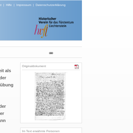
t
|
Hilfe
|
Impressum
|
Datenschutzerklärung
Originaldokument
t als
der
Trübung
der
er
ann
Im Text erwähnte Personen