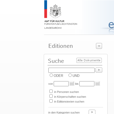
ODER
UND
von
bis
in Personen suchen
in Körperschaften suchen
in Editionstexten suchen
in den Kategorien suchen