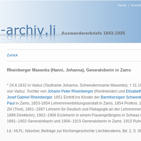
Home
|
Kontak
Auswandererbriefe 1843-1935
Zurück
Rheinberger Maxentia (Hanni, Johanna), Generaloberin in Zams
* 24.8.1832 in Vaduz (Taufname Johanna, Schwesternname Maxentia), † 31.10.
von Vaduz. Tochter von
Johann Peter Rheinberger
(Rentmeister) und
Elisabet
Josef Gabriel Rheinberger
. 1851 Eintritt ins Kloster der
Barmherzigen Schweste
Paul
in Zams, 1853-1854 Lehrerinnenbildungsanstalt in Zams, 1854 Profess. 1
Zirl (Tirol), 1861–1897 Lehrerin für Deutsch und Pädagogik an der Lehrerinn
1888 Direktorin), 1902–1906 Erzieherin in einem Frauengefängnis in Schwaz (
1891–1902 Generalvikarin und 1906–1915 Generaloberin in Zams. 1915 Ruhe
Lit.: HLFL; Näscher, Beiträge zur Kirchengeschichte Liechtensteins, Bd. 2, S. 3