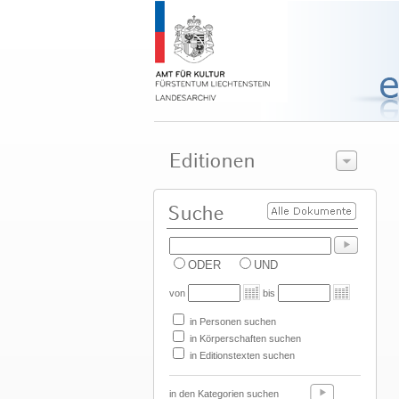
ODER
UND
von
bis
in Personen suchen
in Körperschaften suchen
in Editionstexten suchen
in den Kategorien suchen