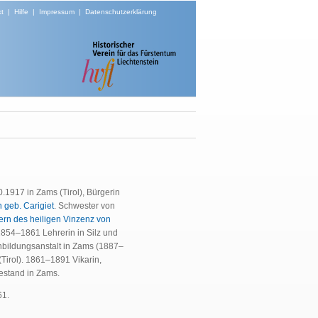
t
|
Hilfe
|
Impressum
|
Datenschutzerklärung
1917 in Zams (Tirol), Bürgerin
h geb. Carigiet
. Schwester von
rn des heiligen Vinzenz von
854–1861 Lehrerin in Silz und
enbildungsanstalt in Zams (1887–
Tirol). 1861–1891 Vikarin,
stand in Zams.
61.