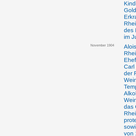
Kind
Gold
Erkr
Rhei
des 
im J
November 1904
Aloi
Rhei
Ehef
Carl
der 
Wein
Tem
Alko
Wein
das 
Rhei
prot
sowi
von