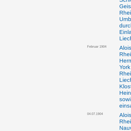
Geis
Rhei
Umba
durc
Einl
Liec
Februar 1904
Aloi
Rhei
Herm
York
Rhei
Liec
Klos
Hein
sowi
eins
04.07.1904
Aloi
Rhei
Nauv