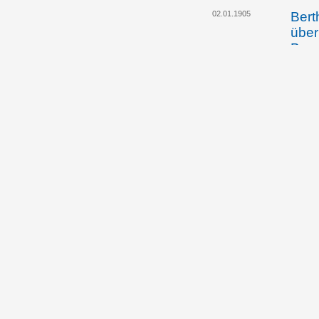
02.01.1905
Bert
über
Burg
Rhei
Land
Hedw
Wein
nach
Ausw
04.03.1905
Emma
Rhei
sein
Gott
auss
Wein
Joha
masc
Rhei
Wein