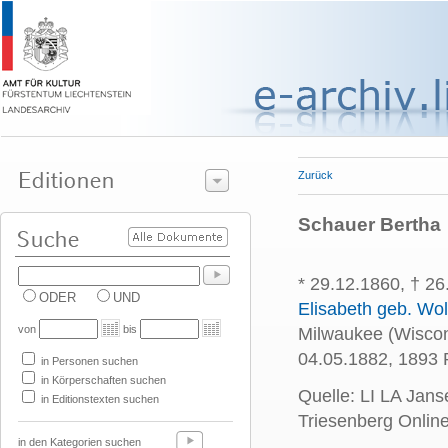
Zurück
Schauer Bertha
* 29.12.1860, † 26
ODER
UND
Elisabeth geb. Wol
von
bis
Milwaukee (Wiscon
04.05.1882, 1893 
in Personen suchen
in Körperschaften suchen
Quelle: LI LA Jan
in Editionstexten suchen
Triesenberg Onl
in den Kategorien suchen