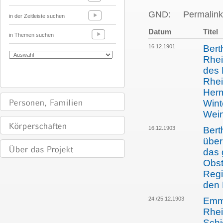
GND:
Permalink
in der Zeitleiste suchen
Datum
Titel
in Themen suchen
16.12.1901
Bert
Rhei
des 
Rhei
Herm
Wint
Wein
16.12.1903
Bert
über
das 
Obst
Regi
den 
24./25.12.1903
Emma
Rhei
Schi