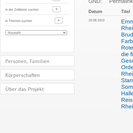
GND:
Permalink
in der Zeitleiste suchen
Datum
Titel
19.08.1910
Emma
in Themen suchen
Rhei
Brud
Farb
Rote
die f
Gesc
Orde
Rhei
Sta
Som
Hall
Reis
Rhei