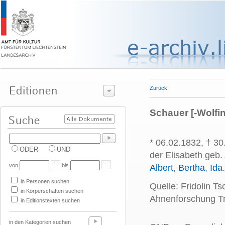
Zurück
Schauer [-Wolfi
* 06.02.1832, † 30
ODER
UND
der Elisabeth geb.
von
bis
Albert
,
Bertha
,
Ida
in Personen suchen
Quelle: Fridolin T
in Körperschaften suchen
Ahnenforschung Tr
in Editionstexten suchen
in den Kategorien suchen