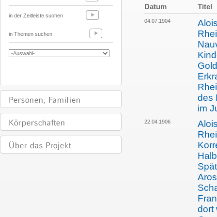
Datum
Titel
in der Zeitleiste suchen
04.07.1904
Aloi
Rhei
in Themen suchen
Nauv
Kind
Gold
Erkr
Rhei
des 
im J
22.04.1906
Aloi
Rhei
Korr
Halb
Spät
Aros
Scha
Fran
dort