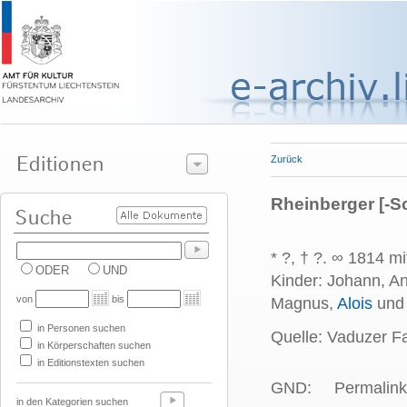
Zurück
Rheinberger [-S
* ?, † ?. ∞ 1814 m
ODER
UND
Kinder: Johann, An
von
bis
Magnus,
Alois
und 
in Personen suchen
Quelle: Vaduzer Fa
in Körperschaften suchen
in Editionstexten suchen
GND:
Permalink
in den Kategorien suchen