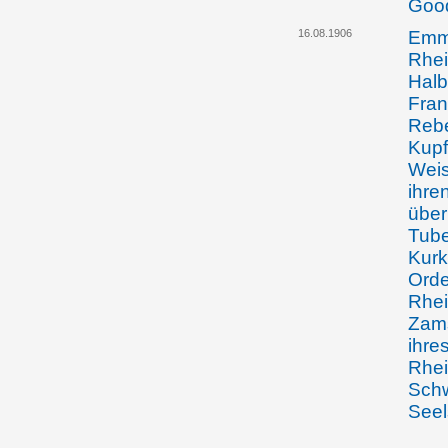
Good
16.08.1906
Emma
Rhei
Halb
Fran
Rebe
Kupf
Weis
ihre
über
Tube
Kurk
Orde
Rhei
Zams
ihre
Rhei
Schw
Seel