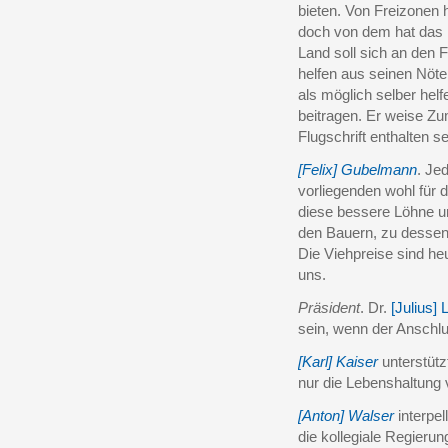
bieten. Von Freizonen
doch von dem hat das 
Land soll sich an den F
helfen aus seinen Nöten
als möglich selber hel
beitragen. Er weise Zu
Flugschrift enthalten s
[Felix] Gubelmann
. Je
vorliegenden wohl für 
diese bessere Löhne un
den Bauern, zu dessen 
Die Viehpreise sind heu
uns.
Präsident
. Dr.
[Julius]
sein, wenn der Anschl
[Karl] Kaiser
unterstütz
nur die Lebenshaltung v
[Anton] Walser
interpel
die kollegiale Regieru