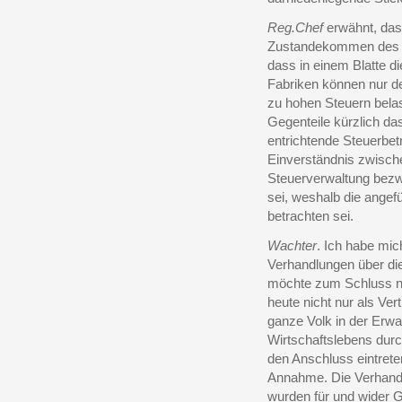
Reg.Chef
erwähnt, das
Zustandekommen des Zo
dass in einem Blatte di
Fabriken können nur de
zu hohen Steuern belas
Gegenteile kürzlich d
entrichtende Steuerbe
Einverständnis zwische
Steuerverwaltung bezw
sei, weshalb die angefü
betrachten sei.
Wachter
. Ich habe mi
Verhandlungen über die
möchte zum Schluss n
heute nicht nur als Ver
ganze Volk in der Erw
Wirtschaftslebens dur
den Anschluss eintret
Annahme. Die Verhandl
wurden für und wider G