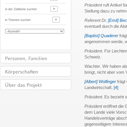
Präsident
ruft Artikel f
in der Zeitleiste suchen
Stellung dazu zu nehm
Referent Dr.
[Emil] Be
in Themen suchen
eventuell durch die A
[Baptist] Quaderer
fräg
angenommen werde, wie
Präsident
. Für Liechte
Schweiz.
Wachter
. Wir haben al
bringt, nicht aber vom 
[Albert] Wolfinger
frägt
Landwirtschaft.
[4]
Präsident
. Es bezieht 
Präsident
eröffnet die
dem Lande viele Vorsch
Handelsverträge abschl
gegenseitigem Interess