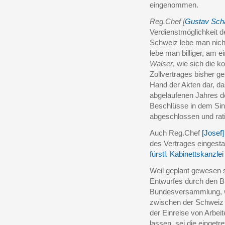
eingenommen.
Reg.Chef [
Gustav Sch
Verdienstmöglichkeit de
Schweiz lebe man nicht
lebe man billiger, am ei
Walser
, wie sich die 
Zollvertrages bisher ge
Hand der Akten dar, da
abgelaufenen Jahres d
Beschlüsse in dem Sinn
abgeschlossen und rati
Auch Reg.Chef
[Josef]
des Vertrages eingest
fürstl. Kabinettskanzlei
Weil geplant gewesen 
Entwurfes durch den B
Bundesversammlung, we
zwischen der Schweiz u
der Einreise von Arbeit
lassen, sei die einget