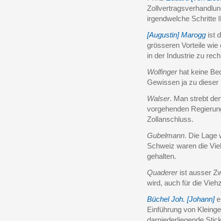
Zollvertragsverhandlun
irgendwelche Schritte 
[Augustin] Marogg
ist 
grösseren Vorteile wie
in der Industrie zu rec
Wolfinger
hat keine Bed
Gewissen ja zu dieser
Walser
. Man strebt de
vorgehenden Regierun
Zollanschluss.
Gubelmann
. Die Lage 
Schweiz waren die Vie
gehalten.
Quaderer
ist ausser Zw
wird, auch für die Vie
Büchel Joh. [Johann]
e
Einführung von Kleinge
darniederliegende Stick