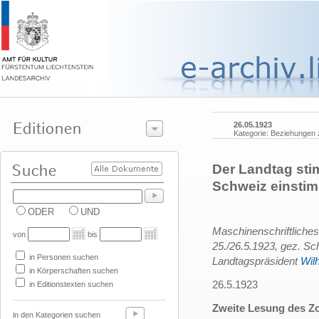
26.05.1923
Kategorie: Beziehungen
Der Landtag sti
Schweiz einstim
ODER
UND
Maschinenschriftliches
von
bis
25./26.5.1923, gez. Sch
in Personen suchen
Landtagspräsident
Wil
in Körperschaften suchen
26.5.1923
in Editionstexten suchen
Zweite Lesung des Zo
in den Kategorien suchen