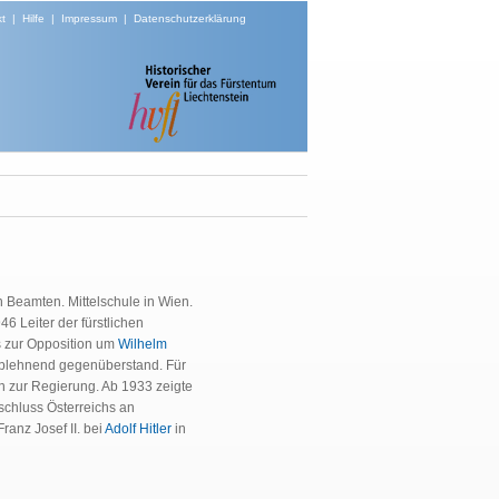
t
|
Hilfe
|
Impressum
|
Datenschutzerklärung
n Beamten. Mittelschule in Wien.
6 Leiter der fürstlichen
is zur Opposition um
Wilhelm
k ablehnend gegenüberstand. Für
on zur Regierung. Ab 1933 zeigte
schluss Österreichs an
anz Josef II. bei
Adolf Hitler
in