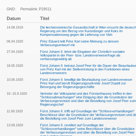
GND:
Permalink: P29511
Datum
Titel
14.08.1919
Die liechtensteinische Gesandtschaft in Wien ersucht die deutsc
Regierung um den Bezug von Kunstdünger und Koks im
Kompensationsweg gegen die Lieferung von Vieh
06.04.1920
Prinz Eduard teilt Prinz Karl seine Meinung zu dessen
Verfassungsentwurf mit
27.04.1920
Fürst Johann II. lehnt die Eingaben der Christlich-sozialen
Volkspartei in der Peer- bzw. Landesverweserfrage als
verfassungswidrig ab
18.05.1920
Fürst Johann II. betraut Josef Peer für die Dauer der Beaurlaubu
von Prinz Karl mit der Stellvertretung in den Funktionen eines
Landesverwesers
10.06.1920
Fürst Johann II. bewilligt die Beurlaubung von Landesverweser
Prinz Karl und beruft Regierungssekretär Josef Ospelt zur
Besorgung der Regierungsgeschäfte
10.-15.9.1920
Vertreter der Volkspartei und des Fürstenhauses treffen in den
"Schlossabmachungen" eine Einigung über die Grundsätze der
Verfassungsrevision und über die Bestellung von Josef Peer zum
Regierungschef
11.09.1920
Fürst Johann II. trifft auf Grundlage der "Schlossverhandlungen"
Beschlüsse über die Grundsätze der Verfassungsrevision und ü
die Bestellung von Josef Peer zum Landesverweser
13.09.1920
Fürst Johann II. revidiert auf Grundlage der
"Schlossverhandlungen" seine Beschlüsse über die Grundsätze
der Verfassungsrevision und über die Bestellung von Josef Peer