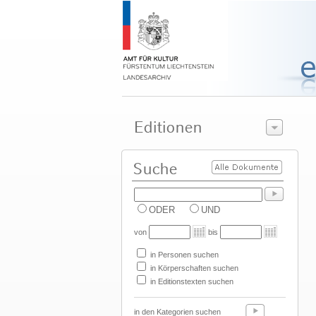
ODER
UND
von
bis
in Personen suchen
in Körperschaften suchen
in Editionstexten suchen
in den Kategorien suchen