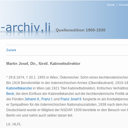
Home
|
Kontak
Quellenedition 1900-1930
Zurück
Martin Josef, Dir., fürstl. Kabinettsdirektor
* 29.8.1874, † 20.1. 1955 in Wien, Österreicher. Sohn eines liechtensteinische
Bis 1918 Berufsmilitär in der österreichischen Armee (Oberstleutnant). 1919-194
Kabinettskanzlei
in Wien (ab 1921 Titel Kabinettsdirektor). Kritisches Verhältn
Beck
, die dem Einfluss der Kabinettskanzlei auf die liechtensteinische Politi
die Fürsten
Johann II.
,
Franz I.
und
Franz Josef II.
fungierte er als Kontaktpers
er Sympathien für die österreichischen Nationalsozialisten, 1938 nach dem An
Deutschland wurde er Mitglied der NSDAP. 1939 bereitete er den Besuch von Fr
Berlin vor und nahm auch selber daran teil.
Lit.: HLFL