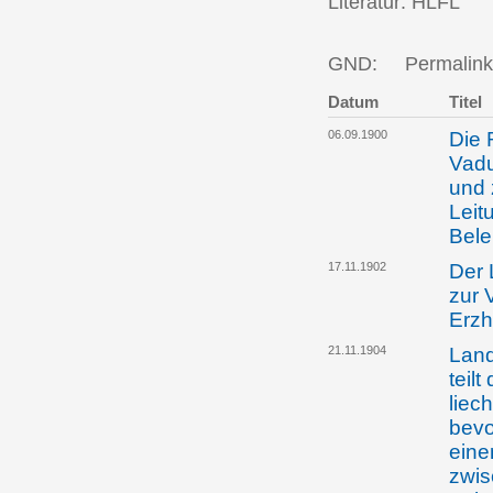
Literatur: HLFL
GND:
Permalink
Datum
Titel
06.09.1900
Die 
Vadu
und 
Leit
Bel
17.11.1902
Der 
zur 
Erzh
21.11.1904
Land
teilt
liec
bevo
eine
zwis