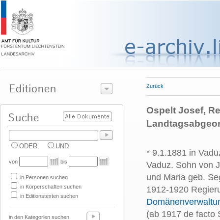
Zurück
Ospelt Josef, R
Landtagsabgeor
ODER
UND
* 9.1.1881 in Vadu
von
bis
Vaduz. Sohn von J
und Maria geb. Seg
in Personen suchen
in Körperschaften suchen
1912-1920 Regieru
in Editionstexten suchen
Domänenverwaltu
(ab 1917 de facto 
in den Kategorien suchen