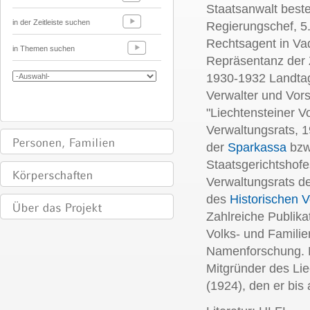
Staatsanwalt beste
in der Zeitleiste suchen
Regierungschef, 5
Rechtsagent in Va
in Themen suchen
Repräsentanz der Z
1930-1932 Landta
Verwalter und Vor
"Liechtensteiner Vo
Verwaltungsrats, 1
der
Sparkassa
bzw
Staatsgerichtshof
Verwaltungsrats de
des
Historischen V
Zahlreiche Publika
Volks- und Famili
Namenforschung. 
Mitgründer des Lie
(1924), den er bis 