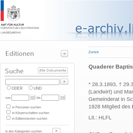
Zurück
Quaderer Baptis
* 28.3.1893, † 29
ODER
UND
(Landwirt) und Ma
von
bis
Gemeinderat in Sc
1928 Mitglied des
in Personen suchen
in Körperschaften suchen
Lit.: HLFL
in Editionstexten suchen
in den Kategorien suchen