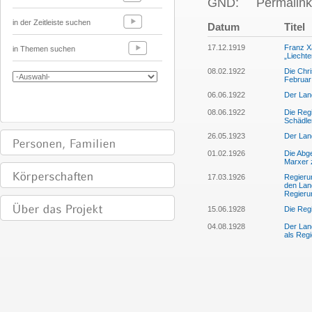
GND:
Permalink
in der Zeitleiste suchen
Datum
Titel
17.12.1919
Franz X
in Themen suchen
„Liecht
08.02.1922
Die Chri
Februar
06.06.1922
Der Lan
08.06.1922
Die Regi
Schädle
26.05.1923
Der Lan
01.02.1926
Die Abg
Marxer 
17.03.1926
Regieru
den Land
Regieru
15.06.1928
Die Regi
04.08.1928
Der Lan
als Reg