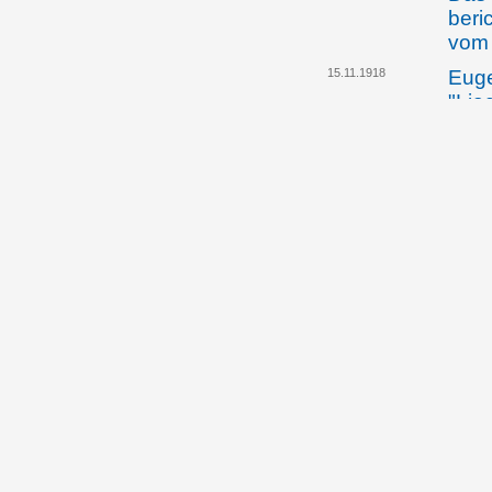
beri
vom
15.11.1918
Euge
"Lie
beze
Vorg
vom 
"Sta
"Ver
schw
Land
wege
16.11.1918
Die 
vert
Voll
18.11.1918
Der 
Leop
Joha
habe