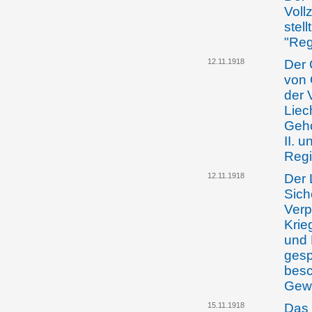
Voll
stel
"Reg
12.11.1918
Der 
von 
der 
Liec
Geho
II. 
Regi
12.11.1918
Der 
Sich
Verp
Krie
und 
gesp
besc
Gewe
15.11.1918
Das 