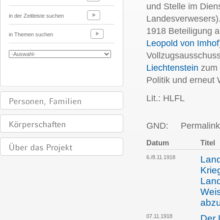
und Stelle im Dien
in der Zeitleiste suchen
Landesverwesers).
1918 Beteiligung 
in Themen suchen
Leopold von Imhof
Vollzugsausschuss
Liechtenstein
zum 
Politik und erneut
Lit.: HLFL
GND:
Permalink
Datum
Titel
6./8.11.1918
Land
Krie
Land
Weis
abz
07.11.1918
Der 