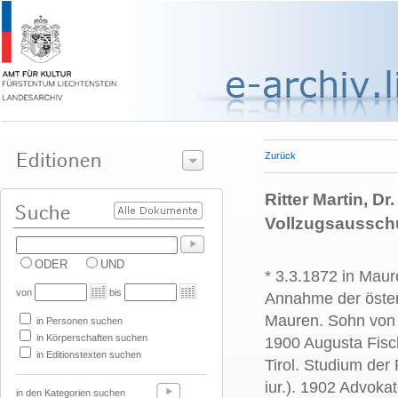
Zurück
Ritter Martin, Dr
Vollzugsaussch
ODER
UND
* 3.3.1872 in Maur
von
bis
Annahme der öster
Mauren. Sohn von F
in Personen suchen
in Körperschaften suchen
1900 Augusta Fisch
in Editionstexten suchen
Tirol. Studium der
iur.). 1902 Advoka
in den Kategorien suchen