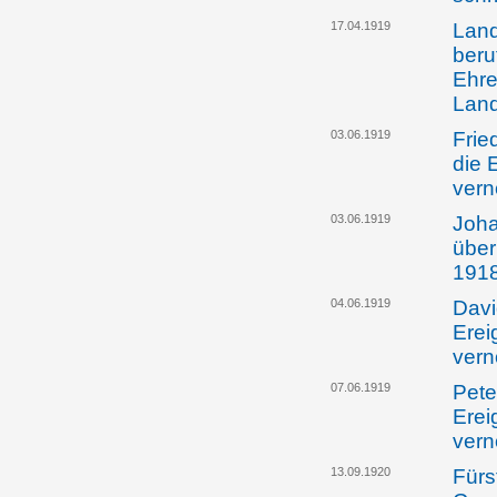
17.04.1919
Land
beru
Ehre
Land
03.06.1919
Frie
die 
ver
03.06.1919
Joha
über
191
04.06.1919
Davi
Erei
ver
07.06.1919
Pete
Erei
ver
13.09.1920
Fürst