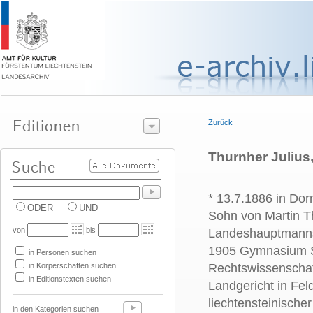
Zurück
Thurnher Julius, 
* 13.7.1886 in Dorn
ODER
UND
Sohn von Martin T
von
bis
Landeshauptmannst
1905 Gymnasium St
in Personen suchen
in Körperschaften suchen
Rechtswissenschaft
in Editionstexten suchen
Landgericht in Fel
liechtensteinische
in den Kategorien suchen