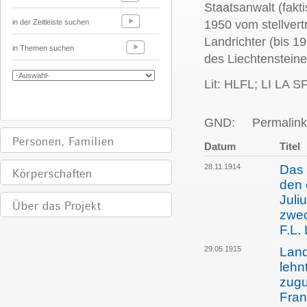
Staatsanwalt (fakt
in der Zeitleiste suchen
1950 vom stellver
Landrichter (bis 1
in Themen suchen
des Liechtensteine
Lit: HLFL; LI LA SF
GND:
Permalink
Datum
Titel
28.11.1914
Das 
den 
Juli
zwec
F.L.
29.05.1915
Land
lehn
zugu
Fran