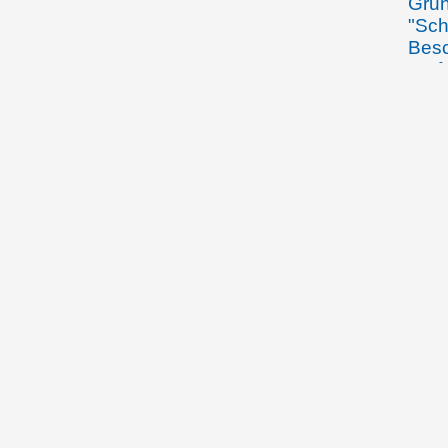
Grun
"Sch
Besc
Verf
Best
Lan
24.11.1920
Prot
Gene
Liec
10.01.1921
Das 
publ
Liec
17.05.1922
Jose
"Lie
Grün
Regi
19.05.1923
Das 
Schw
Kath