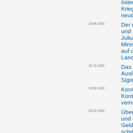
öste
Krie
neut
15.06.1915
Der 
und 
Juli
Mini
auf 
Land
31.12.1915
Das 
Ausl
Sigi
19.06.1918
Konr
Kont
ver
03.02.1919
Über
und 
Geld
schr