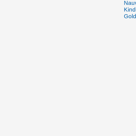
Nauv
Kind
Gold
Erkr
Rhei
des 
im J
12.08.1904
Emma
Rhei
Joha
Gebe
Beha
Wein
den 
Arbe
Spoe
Fran
Wied
Vadu
Wied