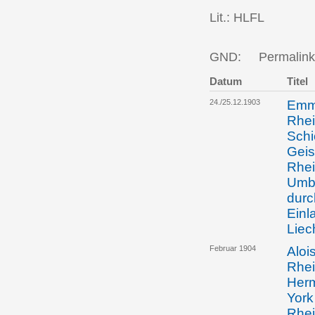
Lit.: HLFL
GND:
Permalink
Datum
Titel
24./25.12.1903
Emma
Rhei
Schi
Geis
Rhei
Umba
durc
Einl
Liec
Februar 1904
Aloi
Rhei
Herm
York
Rhei