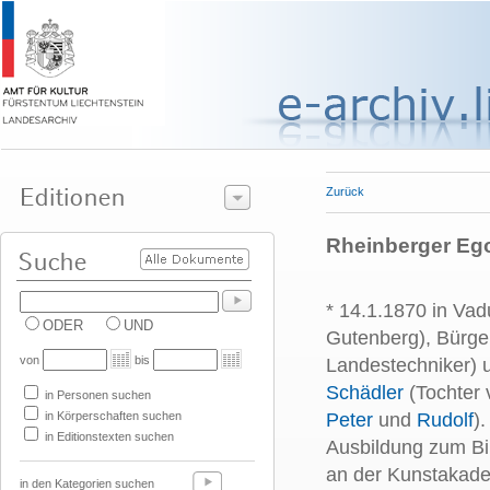
Zurück
Rheinberger Ego
* 14.1.1870 in Vad
ODER
UND
Gutenberg), Bürge
von
bis
Landestechniker)
Schädler
(Tochter 
in Personen suchen
in Körperschaften suchen
Peter
und
Rudolf
)
in Editionstexten suchen
Ausbildung zum Bi
an der Kunstakadem
in den Kategorien suchen