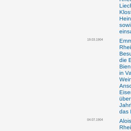
Liec
Klos
Hein
sowi
eins
19.03.1904
Emma
Rhei
Besu
die 
Bie
in V
Wein
Ansc
Eise
über
Jahr
das 
04.07.1904
Aloi
Rhei