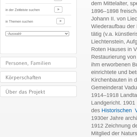
dem Mittelalter, sp
in der Zeitleiste suchen
1896–1898 freisch
Johann II. von Lie
in Themen suchen
Wiederaufbau der 
tätig (v.a. künstl
Liechtenstein, Au
Roten Hauses in V
Restaurierung von
ihm erworbenen Bu
einrichtete und be
Kirchenbauten in 
Gemeinderat Vaduz
1914–1918 Landta
Landgericht. 1901
des
Historischen V
1930er Jahre arch
1912 Zeichnung de
Mitglied der Natu