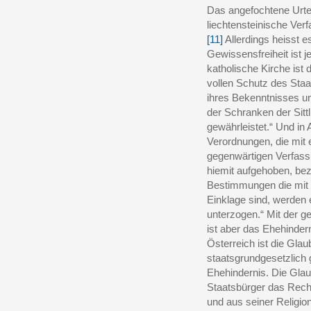
Das angefochtene Urtei
liechtensteinische Ver
[11]
Allerdings heisst e
Gewissensfreiheit ist 
katholische Kirche ist
vollen Schutz des Staa
ihres Bekenntnisses un
der Schranken der Sittl
gewährleistet.“ Und in 
Verordnungen, die mit 
gegenwärtigen Verfass
hiemit aufgehoben, be
Bestimmungen die mi
Einklage sind, werden
unterzogen.“ Mit der g
ist aber das Ehehinder
Österreich ist die Gla
staatsgrundgesetzlich 
Ehehindernis. Die Glau
Staatsbürger das Recht
und aus seiner Religi