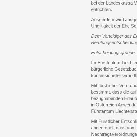
bei der Landeskassa V
entrichten.
Ausserdem wird ausges
Ungiltigkeit der Ehe Sch
Dem Verteidiger des E
Berufungsentscheidung
Entscheidungsgründe
:
Im Fürstentum Liechten
bürgerliche Gesetzbu
konfessioneller Grundl
Mit fürstlicher Verord
bestimmt, dass die auf
bezughabenden Erläute
in Österreich Anwendu
Fürstentum Liechtenstei
Mit Fürstlicher Entsc
angeordnet, dass vom 
Nachtragsverordnungen