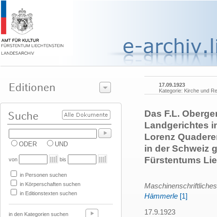
17.09.1923
Kategorie: Kirche und Re
Das F.L. Obergeri
Landgerichtes i
Lorenz Quaderer
ODER
UND
in der Schweiz 
Fürstentums Liec
von
bis
in Personen suchen
in Körperschaften suchen
Maschinenschriftliches
in Editionstexten suchen
Hämmerle
[1]
17.9.1923
in den Kategorien suchen