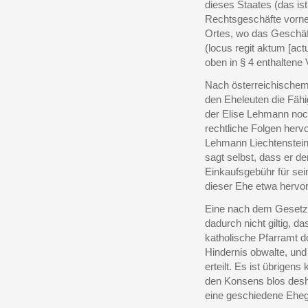
dieses Staates (das is
Rechtsgeschäfte vorne
Ortes, wo das Geschäft
(locus regit aktum [ac
oben in § 4 enthaltene 
Nach österreichischem
den Eheleuten die Fähi
der Elise Lehmann noch 
rechtliche Folgen herv
Lehmann Liechtenstein
sagt selbst, dass er 
Einkaufsgebühr für sei
dieser Ehe etwa hervo
Eine nach dem Gesetze 
dadurch nicht giltig,
katholische Pfarramt d
Hindernis obwalte, und
erteilt. Es ist übrigen
den Konsens blos desha
eine geschiedene Ehega