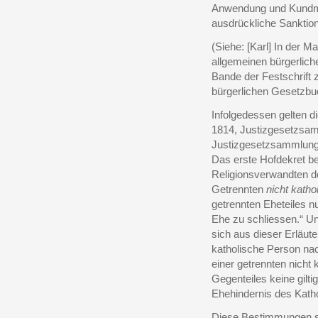
Anwendung und Kundma
ausdrückliche Sanktion
(Siehe: [Karl] In der 
allgemeinen bürgerlich
Bande der Festschrift 
bürgerlichen Gesetzbu
Infolgedessen gelten d
1814, Justizgesetzsa
Justizgesetzsammlung
Das erste Hofdekret be
Religionsverwandten d
Getrennten
nicht kath
getrennten Eheteiles n
Ehe zu schliessen.“ Un
sich aus dieser Erläut
katholische Person nac
einer getrennten nicht
Gegenteiles keine gil
Ehehindernis des Katho
Diese Bestimmungen si