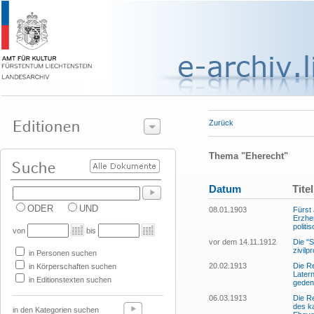
Zurück
Thema "Eherecht"
Datum
Titel
ODER
UND
08.01.1903
Fürst 
Erzher
polit
von
bis
vor dem 14.11.1912
Die "
zivil
in Personen suchen
20.02.1913
Die Re
in Körperschaften suchen
Later
in Editionstexten suchen
gedenk
06.03.1913
Die R
des k
in den Kategorien suchen