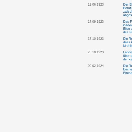
12.06.1923
Der E
Berufu
zwisc
abges
17.09.1923
Das F.
insow
Elise
des Fü
17.10.1923
Die R
dass A
kirchl
25.10.1923
Lande
über d
der k
09.02.1924
Die R
Büchel
Ehesa