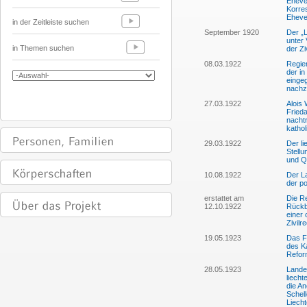
Eheve
Korre
Eheve
in der Zeitleiste suchen
September 1920
Der „L
unter 
in Themen suchen
der Zi
08.03.1922
Regier
der in
eingeg
nachz
27.03.1922
Alois 
Fried
nacht
katho
29.03.1922
Der li
Stellu
und Q
10.08.1922
Der L
der po
erstattet am
Die R
12.10.1922
Rückb
einer 
Zivilr
19.05.1923
Das F.
des K
Reform
28.05.1923
Lande
liecht
die A
Schell
Liecht