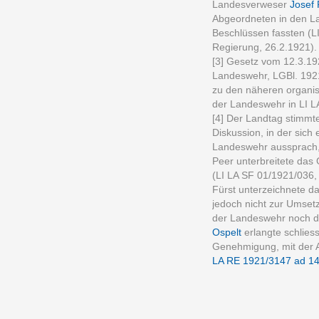
Landesverweser
Josef 
Abgeordneten in den L
Beschlüssen fassten (L
Regierung, 26.2.1921).
[3] Gesetz vom 12.3.192
Landeswehr, LGBl. 1921
zu den näheren organi
der Landeswehr in LI 
[4] Der Landtag stimmt
Diskussion, in der sich 
Landeswehr aussprach,
Peer unterbreitete da
(LI LA SF 01/1921/036, 
Fürst unterzeichnete d
jedoch nicht zur Umset
der Landeswehr noch di
Ospelt
erlangte schliess
Genehmigung, mit der 
LA RE 1921/3147 ad 14