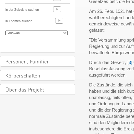
Gesetzes betr. die Err
in der Zeitleiste suchen
Am 26. Febr. 1921 hat
wahlberechtigten Land
in Themen suchen
gemeindeweise gewähl
gefasst:
"Die Versammlung spr
Regierung und zur Auf
bewaffnete Bürgerwehr 
Durch das Gesetz,
[3]
Beschlussfassung vorl
ausgeführt werden.
Die Zustände, die sich 
haben und die sich kur
unablässig, teils offen
und Ordnung im Lande 
und die der Regierung 
normale Zustände bere
sind den Mitgliedern d
insbesondere die Ereig