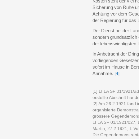
Kosten steht der viel 
Sicherung von Ruhe un
Achtung vor dem Gese
der Regierung für das 
Der Dienst bei der Lan
sondern grundsätzlich
der lebenswichtigsten 
In Anbetracht der Dring
vorliegenden Gesetze
sofort im Hause in Ber
Annahme.
[4]
______________
[1] LI LA SF 01/1921/ad
erstellte Abschrift hande
[2] Am 26.2.1921 fand 
organisierte Demonstra
grössere Gegendemons
LI LA SF 01/1921/027, 
Martin, 27.2.1921; L.Vo.
Die Gegendemonstranten