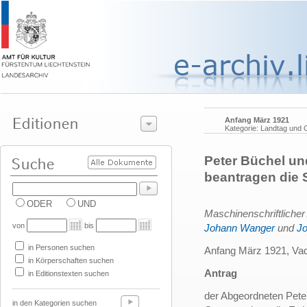
Anfang März 1921
Kategorie: Landtag und
Peter Büchel un
beantragen die 
ODER
UND
Maschinenschriftliche
von
bis
Johann Wanger
und
Jo
in Personen suchen
Anfang März 1921, Va
in Körperschaften suchen
Antrag
in Editionstexten suchen
der Abgeordneten Pete
in den Kategorien suchen