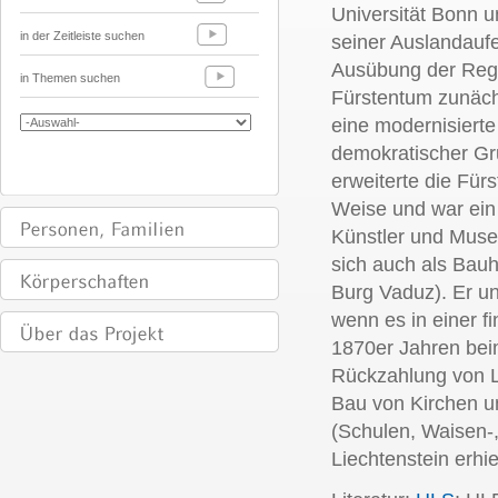
Universität Bonn 
in der Zeitleiste suchen
seiner Auslandaufen
Ausübung der Regi
in Themen suchen
Fürstentum zunächs
eine modernisierte
demokratischer Gru
erweiterte die Fü
Weise und war ein
Künstler und Mus
sich auch als Bauh
Burg Vaduz). Er un
wenn es in einer fi
1870er Jahren bei
Rückzahlung von L
Bau von Kirchen un
(Schulen, Waisen-
Liechtenstein erhi