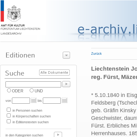
Zurück
Liechtenstein Jo
reg. Fürst, Mäze
ODER
UND
* 5.10.1840 in Eis
von
bis
Feldsberg (Tschec
geb. Gräfin Kinsky
in Personen suchen
in Körperschaften suchen
Geschwister, daun
in Editionstexten suchen
Fürst. Erbliches Mi
Herrenhauses. 185
in den Kategorien suchen