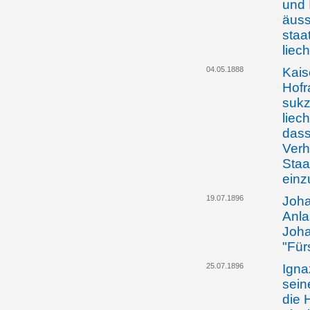
und 
äuss
staa
liec
04.05.1888
Kais
Hofr
sukz
liec
dass
Verh
Staa
einz
19.07.1896
Joha
Anla
Joha
"Für
25.07.1896
Igna
sein
die 