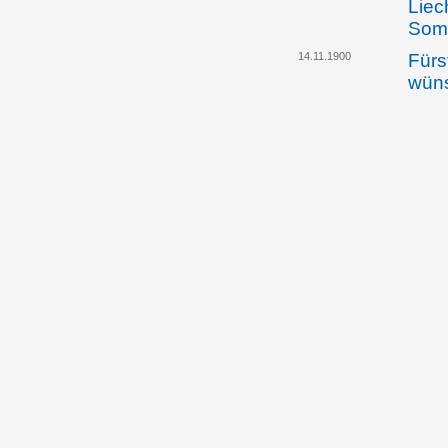
Liec
Somm
14.11.1900
Fürs
wüns
unga
Klar
zwis
Liec
dem 
zwis
und 
freu
bes
29.11.1900
Der 
Ausw
Rich
Bezi
und 
freu