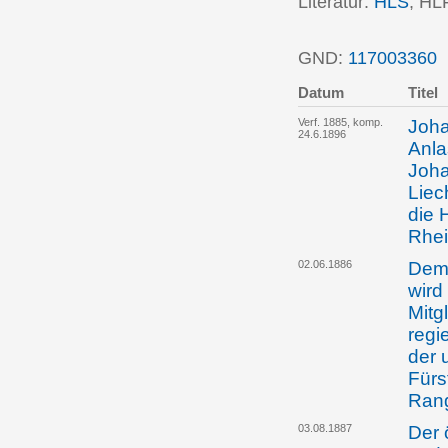
Literatur:
HLS
; HL
GND:
117003360
P
Datum
Titel
Verf. 1885, komp.
Joha
24.6.1896
Anla
Joha
Liec
die 
Rhei
02.06.1886
Dem 
wird
Mitg
regi
der 
Fürs
Rang
03.08.1887
Der 