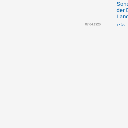
Sond
der 
Lan
07.04.1920
Die 
wend
eine
Jose
10.04.1920
Das 
stre
für 
hera
13.04.1920
Die 
spri
zukü
Vert
13.04.1920
Land
über
in d