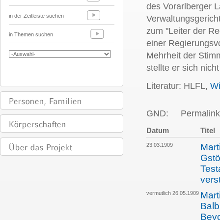
des Vorarlberger L
in der Zeitleiste suchen
Verwaltungsgerich
zum "Leiter der Re
in Themen suchen
einer Regierungsvo
Mehrheit der Stim
stellte er sich nic
Literatur: HLFL,
Wi
GND:
Permalink
Datum
Titel
23.03.1909
Mart
Gstö
Test
vers
vermutlich 26.05.1909
Mart
Balb
Bevo