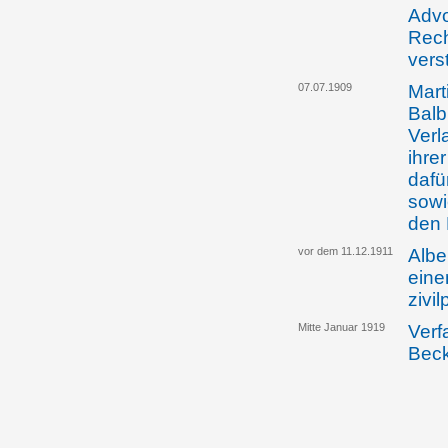
Advo
Rech
vers
07.07.1909
Mart
Balb
Verl
ihre
dafü
sowi
den 
vor dem 11.12.1911
Albe
eine
zivi
Mitte Januar 1919
Verf
Bec