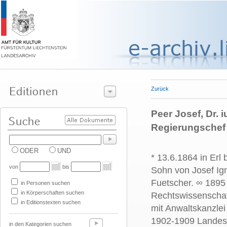
Zurück
Peer Josef, Dr. i
Regierungschef
ODER
UND
* 13.6.1864 in Erl 
von
bis
Sohn von Josef Ig
Fuetscher.
∞ 189
in Personen suchen
in Körperschaften suchen
Rechtswissenschaft
in Editionstexten suchen
mit Anwaltskanzlei
1902-1909 Landesh
in den Kategorien suchen