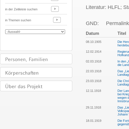
Literatur: HLFL; S
in der Zeitleiste suchen
in Themen suchen
GND:
Permalink
Datum
Titel
08.10.1905
Die Herd
herdebu
12.02.1914
Regierun
Hofkanzl
02.03.1918
In den „
die Land
22.03.1918
Das „Lie
Landtag
23.03.1918
Die Chri
Landtag
12.11.1918
Der Land
bei Krie
wegen d
Innsbru
29.11.1918
Das „Lie
Volkspa
Johann 
18.01.1919
Die Fort
gegenübe