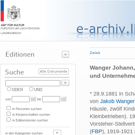
Zurück
Wanger Johann, 
und Unternehm
ODER
UND
* 28.9.1881 in Sc
von
bis
von
Jakob Wanger
Häusle, zwölf Kin
in Personen suchen
in Körperschaften suchen
Kleinbetrieben). 
in Editionstexten suchen
Vorsteher-Stellve
(
FBP
), 1919-1921 
in den Kategorien suchen