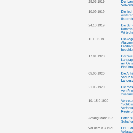
28.08.1919
Der Lan
Völkerb
10.09.1919
Die liec
weitere
österre
24.10.1919
Die Schw
Kommiss
Wirtscha
11.11.1919
Die Abg
Abstimm
Produkt
beschlu
17.01.1920
Der Wie
Landtag
mit Öste
Einführ
05.05.1920
Die Anhä
Vaduz ne
Landesv
21.05.1920
Die mas
von Pri
zusam
10.-15.9.1920
Vertrete
"Schlos
Verfass
Regieru
Anfang März 1921
Peter B
Schaffu
vor dem 8.3.1921
FBP-Lan
Volksab