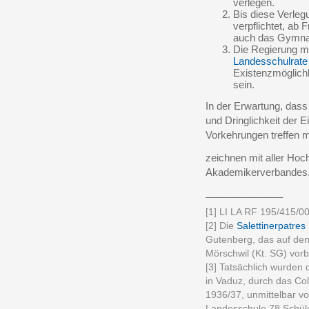
verlegen.
Bis diese Verleg
verpflichtet, ab 
auch das Gymnas
Die Regierung m
Landesschulrate
Existenzmöglichk
sein.
In der Erwartung, dass
und Dringlichkeit der 
Vorkehrungen treffen 
zeichnen mit aller Hoc
Akademikerverbandes
______________
[1] LI LA RF 195/415/0
[2] Die
Salettinerpatres
Gutenberg, das auf de
Mörschwil (Kt. SG) vorb
[3] Tatsächlich wurden d
in Vaduz, durch das Co
1936/37, unmittelbar vo
Landesschule 78 Schüle