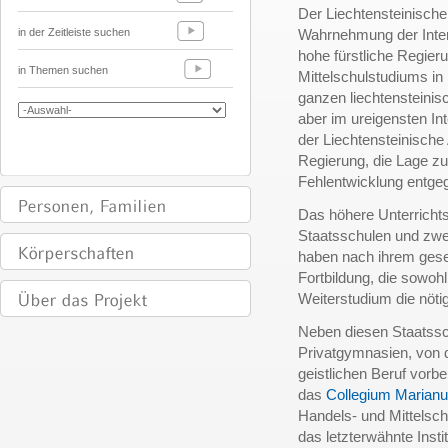
Der Liechtensteinische
in der Zeitleiste suchen
Wahrnehmung der Inter
hohe fürstliche Regier
in Themen suchen
Mittelschulstudiums in
ganzen liechtensteinis
aber im ureigensten In
der Liechtensteinische
Regierung, die Lage zu
Fehlentwicklung entge
Das höhere Unterrichts
Staatsschulen und zwe
haben nach ihrem geset
Fortbildung, die sowohl
Weiterstudium die nöti
Neben diesen Staatssc
Privatgymnasien, von d
geistlichen Beruf vorb
das
Collegium Marian
Handels- und Mittelschu
das letzterwähnte Insti