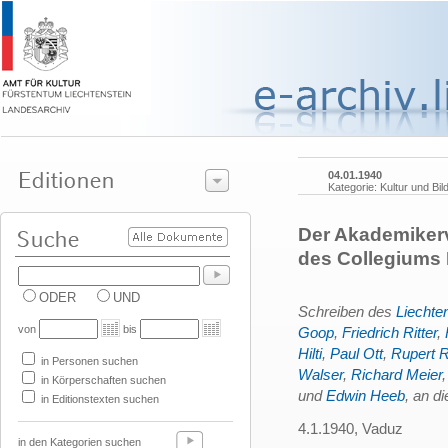
04.01.1940
Kategorie: Kultur und Bil
Der Akademikerv
des Collegiums
ODER
UND
Schreiben des
Liechte
von
bis
Goop
,
Friedrich Ritter
,
Hilti
,
Paul Ott
,
Rupert Ri
in Personen suchen
Walser
,
Richard Meier
in Körperschaften suchen
und
Edwin Heeb
, an d
in Editionstexten suchen
4.1.1940, Vaduz
in den Kategorien suchen