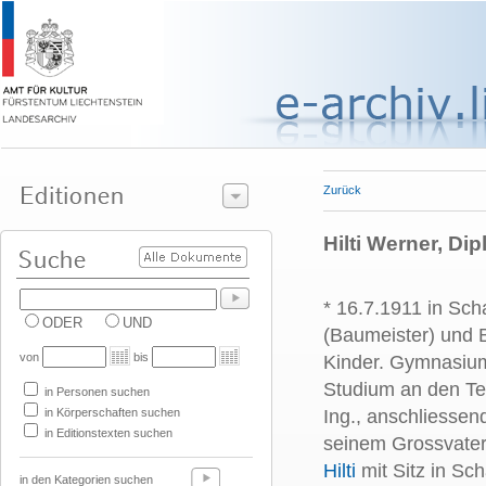
Zurück
Hilti Werner, Di
* 16.7.1911 in Sch
ODER
UND
(Baumeister) und 
von
bis
Kinder. Gymnasium 
Studium an den Te
in Personen suchen
in Körperschaften suchen
Ing., anschliessen
in Editionstexten suchen
seinem Grossvater
Hilti
mit Sitz in S
in den Kategorien suchen