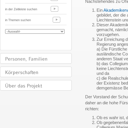
Nachstehendes zu Oh
in der Zeitleiste suchen
Ein
Akademikerv
gebildet, der di
Liechtenstein un
in Themen suchen
Dieser Akademik
gemacht, nämlic
vorzugehen.
Zur Erreichung d
Regierung anges
a) Die Fürstlich
ausländische Col
anderen Staat ve
b) das Collegiu
keine Liechtenst
und da
c) die Realschu
der Existenz bed
demgemässe Bes
Der Vorstand der Schu
daher an die hohe Fürs
richten:
Ob es wahr ist, 
Ob gegebenenfall
Collegium Maria