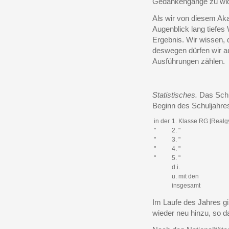
Gedankengänge zu wid
Als wir von diesem Aka
Augenblick lang tiefes 
Ergebnis. Wir wissen, 
deswegen dürfen wir a
Ausführungen zählen.
Statistisches.
Das Schu
Beginn des Schuljahre
in der
1. Klasse RG [Real
"
2. "
"
3. "
"
4. "
"
5. "
d.i.
u. mit den
insgesamt
Im Laufe des Jahres g
wieder neu hinzu, so 