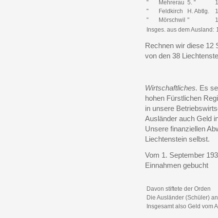
"
Mehrerau
5. "
"
Feldkirch
H. Abtlg.
"
Mörschwil
"
Insges. aus dem Ausland:
Rechnen wir diese 12 S
von den 38 Liechtenste
Wirtschaftliches.
Es sei
hohen Fürstlichen Reg
in unsere Betriebswirt
Ausländer auch Geld in
Unsere finanziellen Ab
Liechtenstein selbst.
Vom 1. September 193
Einnahmen gebucht
Davon stiftete der Orden
Die Ausländer (Schüler) an
Insgesamt also Geld vom 