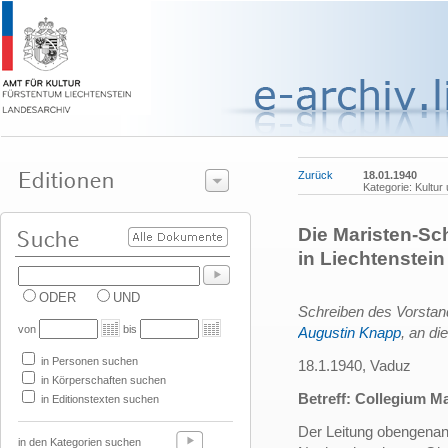
Zurück
18.01.1940
Kategorie: Kultur
Die Maristen-Sch
in Liechtenstein
ODER
UND
Schreiben des Vorsta
von
bis
Augustin Knapp
, an di
in Personen suchen
18.1.1940, Vaduz
in Körperschaften suchen
Betreff: Collegium M
in Editionstexten suchen
Der Leitung obengenann
in den Kategorien suchen