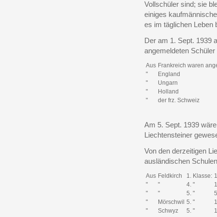
Vollschüler sind; sie b
einiges kaufmännische
es im täglichen Leben 
Der am 1. Sept. 1939 a
angemeldeten Schüler 
Aus
Frankreich waren ang
"
England
"
Ungarn
"
Holland
"
der frz. Schweiz
Am 5. Sept. 1939 wäre
Liechtensteiner gewes
Von den derzeitigen Li
ausländischen Schule
Aus
Feldkirch
1. Klasse:
"
"
4. "
"
"
5. "
"
Mörschwil
5. "
"
Schwyz
5. "