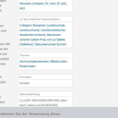
ndes
Hermann (Joseph), Dr. med. Dr. phil.,
t
Arzt
ch
Im Text erwähnte Körperschaften
Collegium Marianum
;
Landesschule
;
ker
Landesschulrat
;
Liechtensteinischer
n und
Akademikerverband
;
Missionare
Unserer Lieben Frau von La Salette
aus der
(Salettiner)
;
Sekundarschule Eschen
nd der
e auf
Themen
zieller
Hochschulabsolventen
;
Mittelschulen
;
nnen,
Realschulen
ch
Permalink
wäre
D41864
Zitierempfehlung
r
LI LA RF 195/415/001/006-008; zitiert
rden
nach: www.e-archiv.li/D41864;
n
aufgerufen am 07.08.2026
r
 stimmen Sie der Verwendung dieser