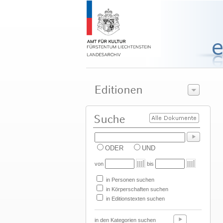
ODER
UND
von
bis
in Personen suchen
in Körperschaften suchen
in Editionstexten suchen
in den Kategorien suchen