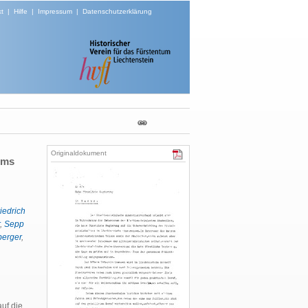
t
|
Hilfe
|
Impressum
|
Datenschutzerklärung
Originaldokument
ums
iedrich
,
Sepp
erger
,
auf die