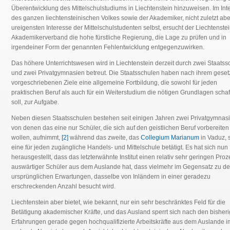
Überentwicklung des Mittelschulstudiums in Liechtenstein hinzuweisen. Im Int
des ganzen liechtensteinischen Volkes sowie der Akademiker, nicht zuletzt abe
ureigensten Interesse der Mittelschulstudenten selbst, ersucht der Liechtenste
Akademikerverband die hohe fürstliche Regierung, die Lage zu prüfen und in
irgendeiner Form der genannten Fehlentwicklung entgegenzuwirken.
Das höhere Unterrichtswesen wird in Liechtenstein derzeit durch zwei Staatss
und zwei Privatgymnasien betreut. Die Staatsschulen haben nach ihrem geset
vorgeschriebenen Ziele eine allgemeine Fortbildung, die sowohl für jeden
praktischen Beruf als auch für ein Weiterstudium die nötigen Grundlagen scha
soll, zur Aufgabe.
Neben diesen Staatsschulen bestehen seit einigen Jahren zwei Privatgymnasi
von denen das eine nur Schüler, die sich auf den geistlichen Beruf vorbereiten
wollen, aufnimmt,
[2]
während das zweite, das
Collegium Marianum
in Vaduz, s
eine für jeden zugängliche Handels- und Mittelschule betätigt. Es hat sich nun
herausgestellt, dass das letzterwähnte Institut einen relativ sehr geringen Proz
auswärtiger Schüler aus dem Auslande hat, dass vielmehr im Gegensatz zu d
ursprünglichen Erwartungen, dasselbe von Inländern in einer geradezu
erschreckenden Anzahl besucht wird.
Liechtenstein aber bietet, wie bekannt, nur ein sehr beschränktes Feld für die
Betätigung akademischer Kräfte, und das Ausland sperrt sich nach den bisher
Erfahrungen gerade gegen hochqualifizierte Arbeitskräfte aus dem Auslande 