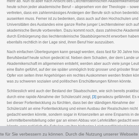
mehr ab. Nun ist aber nach Ansicht des Liechtensteinischen Akademikerverba
heute schon jeder akademische Beruf – abgesehen von der Theologie – sowei
vertreten, dass ein zahlenmässiges Ansteigen der Berufe sich schon bedenkli
auswirken muss. Ferner ist zu bedenken, dass auch auf den Hochschulen und
Universitäten des Auslandes eine ganze Reihe junger Liechtensteiner sich auf
akademische Berufe vorbereiten. Dazu kommt noch, dass zahlreiche Akademi
durch Einbürgerung das liechtensteinische Staatsbürgerrecht erworben habe
ebenfalls rechtlich in der Lage sind, ihren Beruf hier auszuüben.
Nach einfachen Überlegungen kann gesagt werden, dass fast für 30 Jahre hin
Berufsbedarf heute schon gedeckt ist. Neben dem Schaden, der dem Lande u
Akademikerschaft im allgemeinen entsteht, werden aber auch viele junge Leut
eine Bahn geführt, auf der sie später unmöglich trotz grosser und grösster finan
Opfer von seiten ihrer Angehörigen ein rechtes Auskommen werden finden kö
was zu schweren sozialen und politischen Erschütterungen führen könnte.
Schliesslich wird auch der Bestand der Staatsschulen, wie sich bereits praktis
durch eine rapide Abnahme der Schülerzahl zeigt,
[3]
geradezu gefährdet. Es 
bei dieser Fortentwicklung zu fürchten, dass bei der ständigen Abnahme der
Schülerzahl an eine Fortentwicklung und einen Ausbau der Realschulen nicht
gedacht werden könnte, sondern sogar in Krisenzeiten an eine Ersparnis in de
Lehrmittelbereitstellung oder gar an einen Abbau von Lehrkräften gedacht we
könnte, was natürlich die Schulen um ihre bisherige Leistungsfähigkeit bringe
müsste. Die Endentwicklung wäre, ganz nüchtern gesehen, eine Sistierung de
e für Sie verbessern zu können. Durch die Nutzung unserer Webseite
Schulen auf Kosten einer ausländischen Mittelschule.