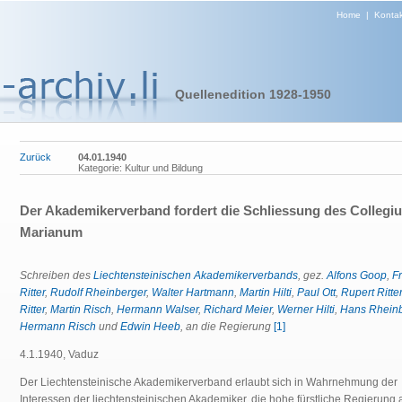
Home
|
Kontak
Quellenedition 1928-1950
Zurück
04.01.1940
Kategorie: Kultur und Bildung
Der Akademikerverband fordert die Schliessung des Collegi
Marianum
Schreiben des
Liechtensteinischen Akademikerverbands
, gez.
Alfons Goop
,
Fr
Ritter
,
Rudolf Rheinberger
,
Walter Hartmann
,
Martin Hilti
,
Paul Ott
,
Rupert Ritter
Ritter
,
Martin Risch
,
Hermann Walser
,
Richard Meier
,
Werner Hilti
,
Hans Rheinb
Hermann Risch
und
Edwin Heeb
, an die Regierung
[1]
4.1.1940, Vaduz
Der Liechtensteinische Akademikerverband erlaubt sich in Wahrnehmung der
Interessen der liechtensteinischen Akademiker, die hohe fürstliche Regierung 