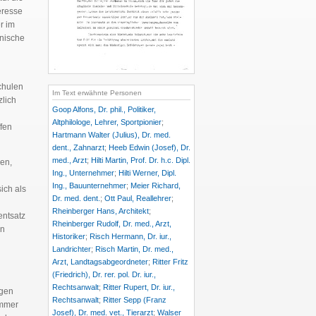
eresse
r im
inische
chulen
Im Text erwähnte Personen
zlich
Goop Alfons, Dr. phil., Politiker,
Altphilologe, Lehrer, Sportpionier
;
ffen
Hartmann Walter (Julius), Dr. med.
dent., Zahnarzt
;
Heeb Edwin (Josef), Dr.
med., Arzt
;
Hilti Martin, Prof. Dr. h.c. Dipl.
en,
Ing., Unternehmer
;
Hilti Werner, Dipl.
Ing., Bauunternehmer
;
Meier Richard,
ich als
Dr. med. dent.
;
Ott Paul, Reallehrer
;
Rheinberger Hans, Architekt
;
entsatz
Rheinberger Rudolf, Dr. med., Arzt,
en
Historiker
;
Risch Hermann, Dr. iur.,
Landrichter
;
Risch Martin, Dr. med.,
Arzt, Landtagsabgeordneter
;
Ritter Fritz
(Friedrich), Dr. rer. pol. Dr. iur.,
Rechtsanwalt
;
Ritter Rupert, Dr. iur.,
igen
Rechtsanwalt
;
Ritter Sepp (Franz
immer
Josef), Dr. med. vet., Tierarzt
;
Walser